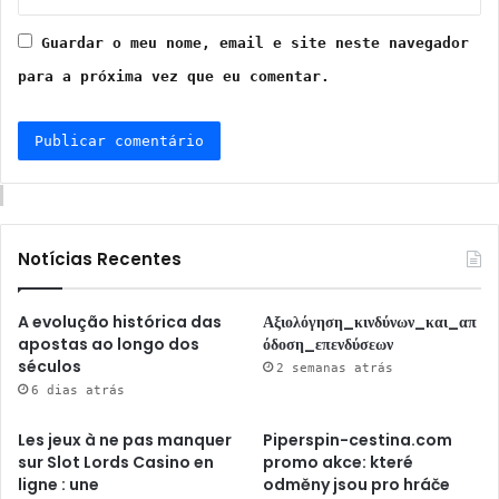
Guardar o meu nome, email e site neste navegador
para a próxima vez que eu comentar.
Notícias Recentes
A evolução histórica das
Αξιολόγηση_κινδύνων_και_απ
apostas ao longo dos
όδοση_επενδύσεων
séculos
2 semanas atrás
6 dias atrás
Les jeux à ne pas manquer
Piperspin-cestina.com
sur Slot Lords Casino en
promo akce: které
ligne : une
odměny jsou pro hráče