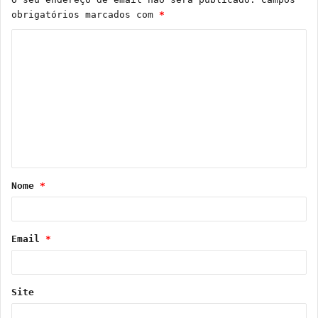
obrigatórios marcados com
*
C
o
m
e
n
t
á
Nome
*
r
i
o
Email
*
*
Site