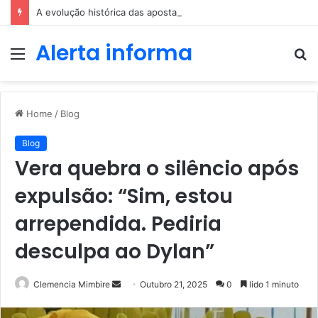
A evolução histórica das apostas ao longo dos séculos
Alerta informa
Menu
P
p
Home
/
Blog
Blog
Vera quebra o silêncio após
expulsão: “Sim, estou
arrependida. Pediria
desculpa ao Dylan”
Send
Clemencia Mimbire
Outubro 21, 2025
0
lido 1 minuto
an
email