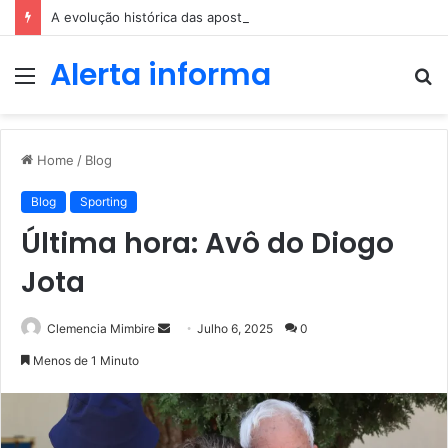
A evolução histórica das apostas ao longo dos séculos
Alerta informa
Menu
P
p
Home
/
Blog
Blog
Sporting
Última hora: Avô do Diogo
Jota
Send
Clemencia Mimbire
Julho 6, 2025
0
an
Menos de 1 Minuto
email