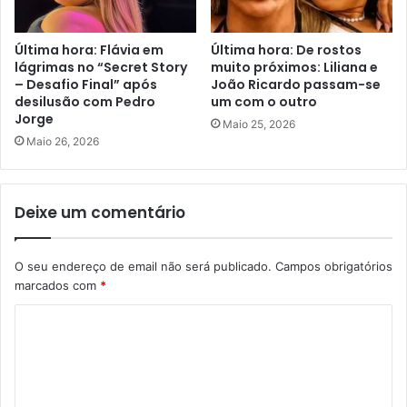
Última hora: Flávia em
Última hora: De rostos
lágrimas no “Secret Story
muito próximos: Liliana e
– Desafio Final” após
João Ricardo passam-se
desilusão com Pedro
um com o outro
Jorge
Maio 25, 2026
Maio 26, 2026
Deixe um comentário
O seu endereço de email não será publicado.
Campos obrigatórios
marcados com
*
C
o
m
e