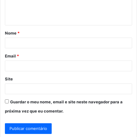
n
t
á
Nome
*
r
i
o
Email
*
*
Site
Guardar o meu nome, email e site neste navegador para a
próxima vez que eu comentar.