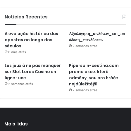
Notícias Recentes
A evolução histórica das
Αξιολόγηση_κινδύνων_και_απ
apostas ao longo dos
όδοση_επενδύσεων
séculos
2 semanas atrás
6 dias atrás
Les jeux à ne pas manquer
Piperspin-cestina.com
sur Slot Lords Casino en
promo akce: které
ligne : une
odměny jsou pro hráče
nejdůležitější
2 semanas atrás
2 semanas atrás
Mais lidas