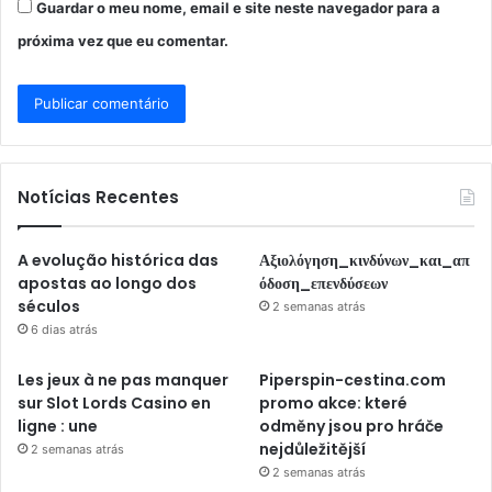
Guardar o meu nome, email e site neste navegador para a
próxima vez que eu comentar.
Notícias Recentes
A evolução histórica das
Αξιολόγηση_κινδύνων_και_απ
apostas ao longo dos
όδοση_επενδύσεων
séculos
2 semanas atrás
6 dias atrás
Les jeux à ne pas manquer
Piperspin-cestina.com
sur Slot Lords Casino en
promo akce: které
ligne : une
odměny jsou pro hráče
nejdůležitější
2 semanas atrás
2 semanas atrás