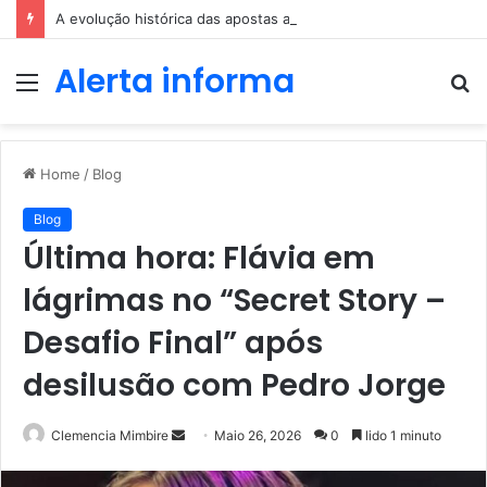
A evolução histórica das apostas ao longo dos séculos
Alerta informa
Menu
P
p
Home
/
Blog
Blog
Última hora: Flávia em
lágrimas no “Secret Story –
Desafio Final” após
desilusão com Pedro Jorge
Send
Clemencia Mimbire
Maio 26, 2026
0
lido 1 minuto
an
email