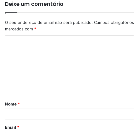
Deixe um comentário
O seu endereço de email não será publicado.
Campos obrigatórios
marcados com
*
C
o
m
e
n
t
á
Nome
*
r
i
o
Email
*
*