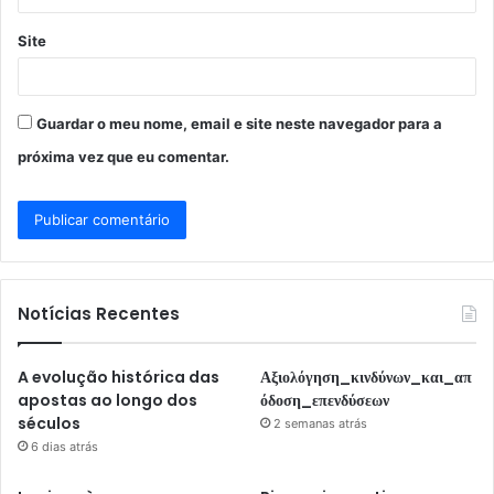
Site
Guardar o meu nome, email e site neste navegador para a
próxima vez que eu comentar.
Notícias Recentes
A evolução histórica das
Αξιολόγηση_κινδύνων_και_απ
apostas ao longo dos
όδοση_επενδύσεων
séculos
2 semanas atrás
6 dias atrás