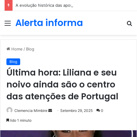
A evolução histórica das apostas ao longo dos séculos
Alerta informa
Menu
P
p
Home
/
Blog
Blog
Última hora: Liliana e seu
noivo ainda são o centro
das atenções de Portugal
Send
Clemencia Mimbire
Setembro 29, 2025
0
an
lido 1 minuto
email