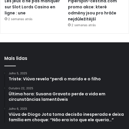
Les jeux à ne pas manquer
Piperspin-cestina.com
sur Slot Lords Casino en
promo akce: které
ligne : une
odměny jsou pro hráče
nejdůležitější
2 semanas atrás
2 semanas atrás
Mais lidas
Julho 5, 2025
Triste: Viúva revela “perdi o marido e o filho
Outubro 22, 2025
Última hora: Susana Gravato perde a vida em
circunstâncias lamentáveis
Julho 6, 2025
Viúva de Diogo Jota toma decisão inesperada e deixa
família em choque: “Não era isto que ele queria…”