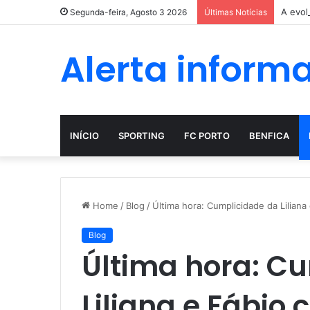
A evol
Segunda-feira, Agosto 3 2026
Últimas Notícias
Alerta inform
INÍCIO
SPORTING
FC PORTO
BENFICA
Home
/
Blog
/
Última hora: Cumplicidade da Lilian
Blog
Última hora: C
Liliana e Fábio