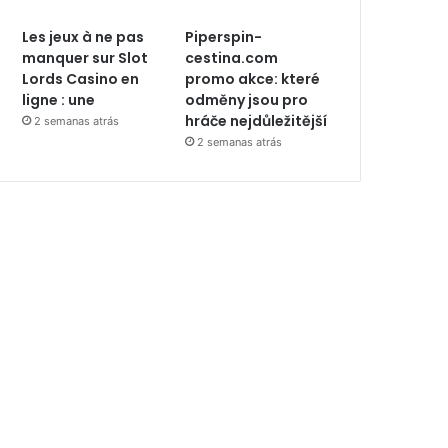
Les jeux à ne pas
Piperspin-
manquer sur Slot
cestina.com
Lords Casino en
promo akce: které
ligne : une
odměny jsou pro
hráče nejdůležitější
2 semanas atrás
2 semanas atrás