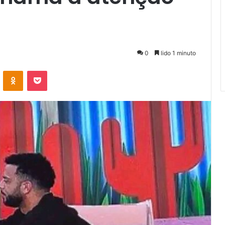
0
lido 1 minuto
VKontakte
Odnoklassniki
Pocket