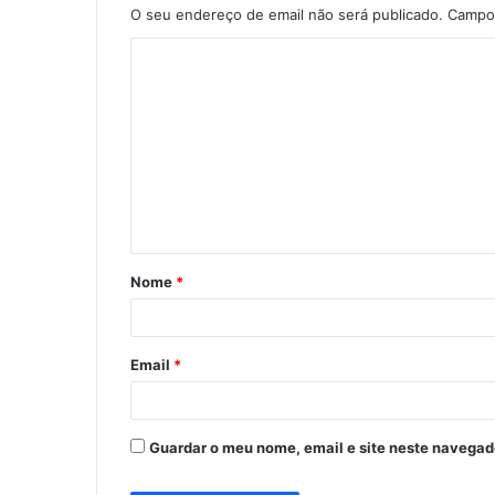
O seu endereço de email não será publicado.
Campos
C
o
m
e
n
t
á
Nome
*
r
i
o
Email
*
*
Guardar o meu nome, email e site neste navegad