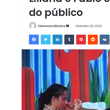
do público
Send
Clemencia Mimbire
Setembro 29, 2025
an
Facebook
Twitter
LinkedIn
Tumblr
Pinterest
Reddit
email