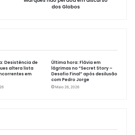
Marques não perdoa em discurso
dos Globos
a: Desistência de
Última hora: Flávia em
ues altera lista
lágrimas no “Secret Story –
oncorrentes em
Desafio Final” após desilusão
com Pedro Jorge
26
Maio 26, 2026