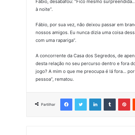
Fábio, desabafou: “Fico mesmo surpreendida…
à noite”.
Fábio, por sua vez, não deixou passar em bra
nossos amigos. Eu nunca dizia uma coisa dess
com uma rapariga”.
A concorrente da Casa dos Segredos, de apen
desta relação no seu percurso dentro e fora d
jogo? A mim o que me preocupa é lá fora… por
pessoa”, rematou.
Facebook
Twitter
LinkedIn
Tumblr
Pi
Partilhar