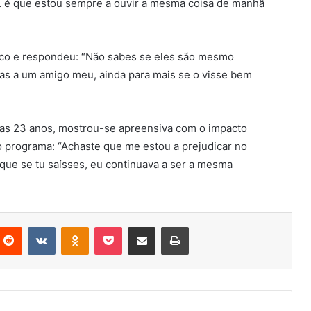
 é que estou sempre a ouvir a mesma coisa de manhã
nco e respondeu: “Não sabes se eles são mesmo
as a um amigo meu, ainda para mais se o visse bem
as 23 anos, mostrou-se apreensiva com o impacto
o programa: “Achaste que me estou a prejudicar no
que se tu saísses, eu continuava a ser a mesma
nterest
Reddit
VKontakte
Odnoklassniki
Pocket
Partilhar Via Email
Imprimir