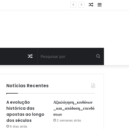
Artigo
Sidebar
Aleatório
Artigo
Pesquisar
Aleatório
por
Notícias Recentes
A evolução
Αξιολόγηση_κινδύνων
histórica das
_και_απόδοση_επενδύ
apostas ao longo
σεων
dos séculos
2 semanas atrás
6 dias atrás