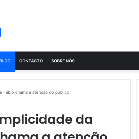
ução histórica das apostas ao longo dos séculos
a
BLOG
CONTACTO
SOBRE NÓS
a e Fábio chama a atenção do público
umplicidade da
 chama a atenção