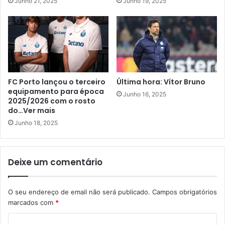
Junho 21, 2025
Junho 19, 2025
FC Porto lançou o terceiro
Última hora: Vítor Bruno
equipamento para época
Junho 16, 2025
2025/2026 com o rosto
do…Ver mais
Junho 18, 2025
Deixe um comentário
O seu endereço de email não será publicado.
Campos obrigatórios
marcados com
*
C