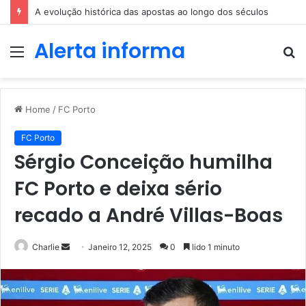
A evolução histórica das apostas ao longo dos séculos
Alerta informa
Menu
P
p
Home
/
FC Porto
FC Porto
Sérgio Conceição humilha
FC Porto e deixa sério
recado a André Villas-Boas
Send
Charlie
Janeiro 12, 2025
0
lido 1 minuto
an
email