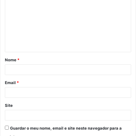
o
m
e
n
t
á
Nome
*
r
i
o
Email
*
*
Site
Guardar o meu nome, email e site neste navegador para a