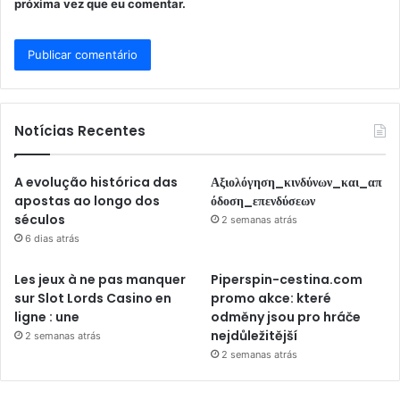
próxima vez que eu comentar.
Notícias Recentes
A evolução histórica das
Αξιολόγηση_κινδύνων_και_απ
apostas ao longo dos
όδοση_επενδύσεων
séculos
2 semanas atrás
6 dias atrás
Les jeux à ne pas manquer
Piperspin-cestina.com
sur Slot Lords Casino en
promo akce: které
ligne : une
odměny jsou pro hráče
nejdůležitější
2 semanas atrás
2 semanas atrás