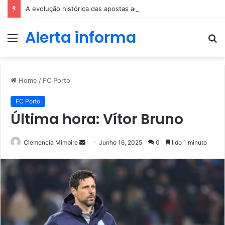
A evolução histórica das apostas ao longo dos séculos
Alerta informa
Menu
P
p
Home
/
FC Porto
FC Porto
Última hora: Vítor Bruno
Send
Clemencia Mimbire
Junho 16, 2025
0
lido 1 minuto
an
email