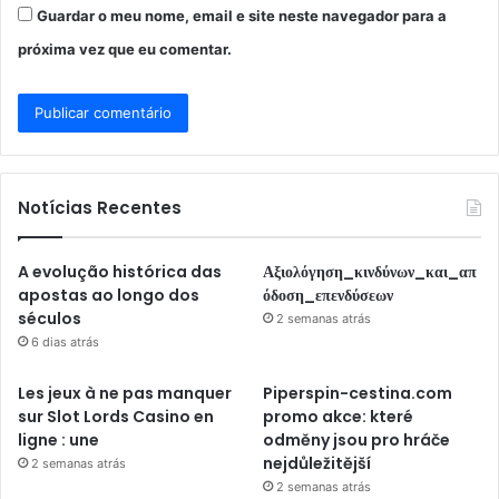
Guardar o meu nome, email e site neste navegador para a
próxima vez que eu comentar.
Notícias Recentes
A evolução histórica das
Αξιολόγηση_κινδύνων_και_απ
apostas ao longo dos
όδοση_επενδύσεων
séculos
2 semanas atrás
6 dias atrás
Les jeux à ne pas manquer
Piperspin-cestina.com
sur Slot Lords Casino en
promo akce: které
ligne : une
odměny jsou pro hráče
nejdůležitější
2 semanas atrás
2 semanas atrás