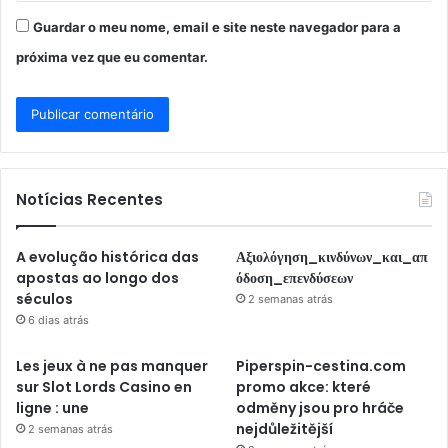
Guardar o meu nome, email e site neste navegador para a
próxima vez que eu comentar.
Notícias Recentes
A evolução histórica das
Αξιολόγηση_κινδύνων_και_απ
apostas ao longo dos
όδοση_επενδύσεων
séculos
2 semanas atrás
6 dias atrás
Les jeux à ne pas manquer
Piperspin-cestina.com
sur Slot Lords Casino en
promo akce: které
ligne : une
odměny jsou pro hráče
nejdůležitější
2 semanas atrás