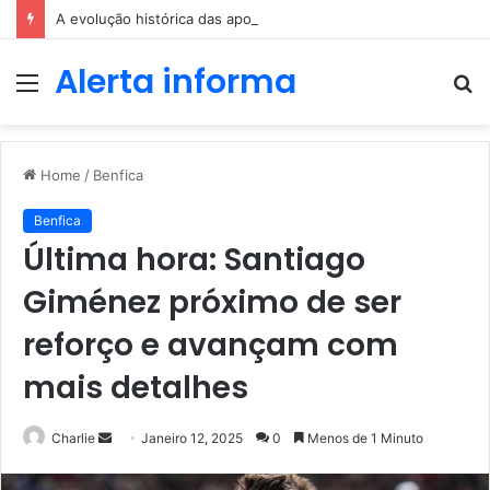
A evolução histórica das apostas ao longo dos séculos
Alerta informa
Menu
P
p
Home
/
Benfica
Benfica
Última hora: Santiago
Giménez próximo de ser
reforço e avançam com
mais detalhes
Send
Charlie
Janeiro 12, 2025
0
Menos de 1 Minuto
an
email