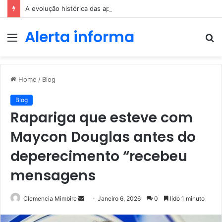
A evolução histórica das apostas ao longo dos séculos
Alerta informa
Menu
P
p
Home
/
Blog
Blog
Rapariga que esteve com
Maycon Douglas antes do
deperecimento “recebeu
mensagens
Send
Clemencia Mimbire
Janeiro 6, 2026
0
lido 1 minuto
an
email