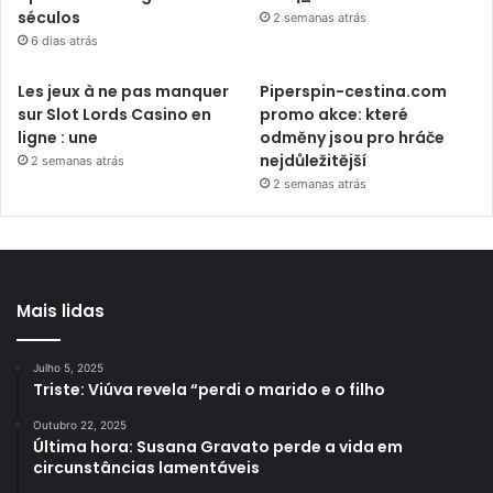
séculos
2 semanas atrás
6 dias atrás
Les jeux à ne pas manquer
Piperspin-cestina.com
sur Slot Lords Casino en
promo akce: které
ligne : une
odměny jsou pro hráče
nejdůležitější
2 semanas atrás
2 semanas atrás
Mais lidas
Julho 5, 2025
Triste: Viúva revela “perdi o marido e o filho
Outubro 22, 2025
Última hora: Susana Gravato perde a vida em
circunstâncias lamentáveis