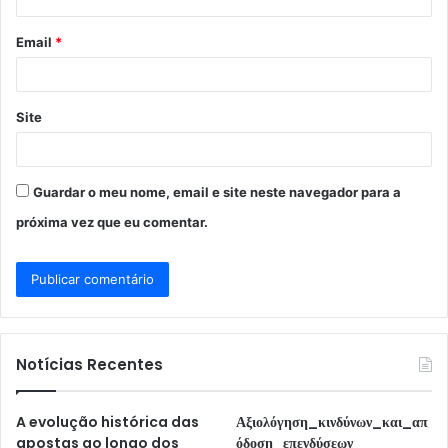
i
o
Email
*
*
Site
Guardar o meu nome, email e site neste navegador para a
próxima vez que eu comentar.
Notícias Recentes
A evolução histórica das
Αξιολόγηση_κινδύνων_και_απ
apostas ao longo dos
όδοση_επενδύσεων