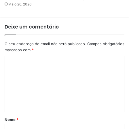
Maio 26, 2026
Deixe um comentário
O seu endereço de email não será publicado.
Campos obrigatórios
marcados com
*
C
o
m
e
n
t
á
Nome
*
r