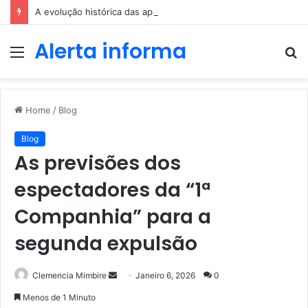
A evolução histórica das apostas ao longo dos séculos
Alerta informa
Menu
P
p
Home
/
Blog
Blog
As previsões dos
espectadores da “1ª
Companhia” para a
segunda expulsão
Send
Clemencia Mimbire
Janeiro 6, 2026
0
an
Menos de 1 Minuto
email