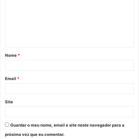
o
m
e
n
t
á
Nome
*
r
i
o
Email
*
*
Site
Guardar o meu nome, email e site neste navegador para a
próxima vez que eu comentar.