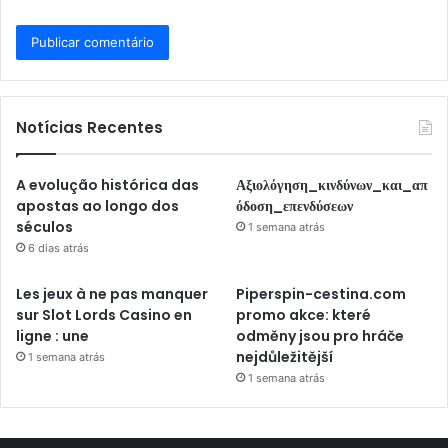
Notícias Recentes
A evolução histórica das
Αξιολόγηση_κινδύνων_και_απ
apostas ao longo dos
όδοση_επενδύσεων
séculos
1 semana atrás
6 dias atrás
Les jeux à ne pas manquer
Piperspin-cestina.com
sur Slot Lords Casino en
promo akce: které
ligne : une
odměny jsou pro hráče
nejdůležitější
1 semana atrás
1 semana atrás