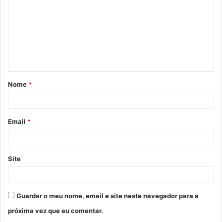
m
e
n
t
á
Nome
*
r
i
o
Email
*
*
Site
Guardar o meu nome, email e site neste navegador para a
próxima vez que eu comentar.