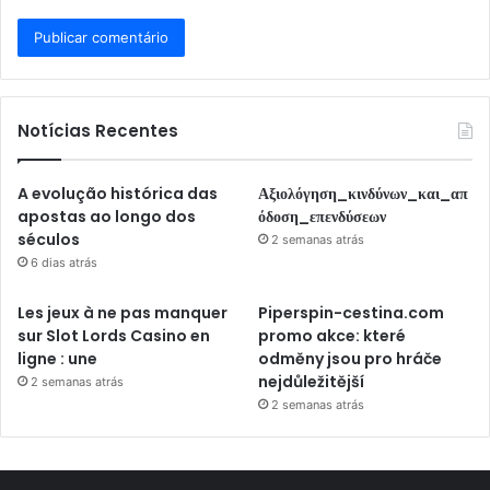
Notícias Recentes
A evolução histórica das
Αξιολόγηση_κινδύνων_και_απ
apostas ao longo dos
όδοση_επενδύσεων
séculos
2 semanas atrás
6 dias atrás
Les jeux à ne pas manquer
Piperspin-cestina.com
sur Slot Lords Casino en
promo akce: které
ligne : une
odměny jsou pro hráče
nejdůležitější
2 semanas atrás
2 semanas atrás