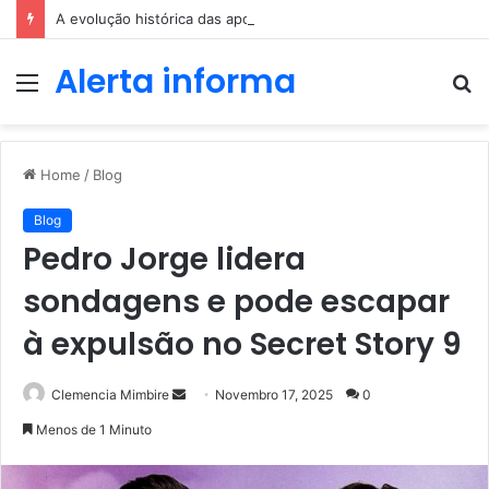
A evolução histórica das apostas ao longo dos séculos
Alerta informa
Menu
P
p
Home
/
Blog
Blog
Pedro Jorge lidera
sondagens e pode escapar
à expulsão no Secret Story 9
Send
Clemencia Mimbire
Novembro 17, 2025
0
an
Menos de 1 Minuto
email