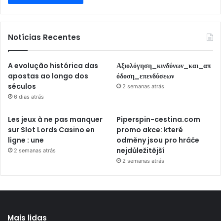
Notícias Recentes
A evolução histórica das
Αξιολόγηση_κινδύνων_και_απ
apostas ao longo dos
όδοση_επενδύσεων
séculos
2 semanas atrás
6 dias atrás
Les jeux à ne pas manquer
Piperspin-cestina.com
sur Slot Lords Casino en
promo akce: které
ligne : une
odměny jsou pro hráče
nejdůležitější
2 semanas atrás
2 semanas atrás
Mais lidas