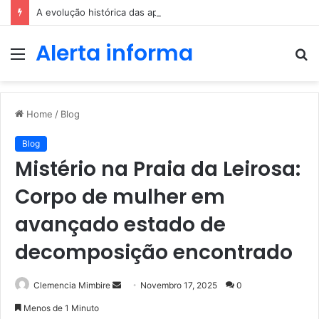
A evolução histórica das apostas ao longo dos séculos
Alerta informa
Menu
P
p
Home
/
Blog
Blog
Mistério na Praia da Leirosa:
Corpo de mulher em
avançado estado de
decomposição encontrado
Send
Clemencia Mimbire
Novembro 17, 2025
0
an
Menos de 1 Minuto
email