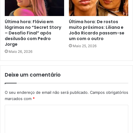
Última hora: Flávia em
Última hora: De rostos
lágrimas no “Secret Story
muito próximos: Liliana e
– Desafio Final” após
João Ricardo passam-se
desilusão com Pedro
um com o outro
Jorge
Maio 25, 2026
Maio 26, 2026
Deixe um comentário
O seu endereço de email não será publicado.
Campos obrigatórios
marcados com
*
C
o
m