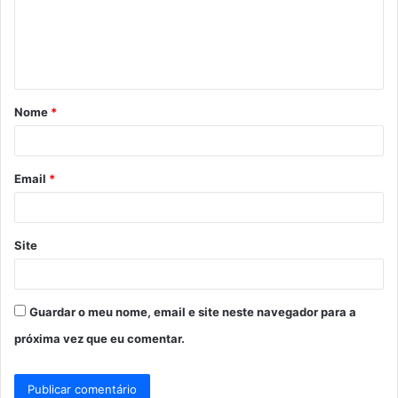
e
n
t
á
Nome
*
r
i
o
Email
*
*
Site
Guardar o meu nome, email e site neste navegador para a
próxima vez que eu comentar.