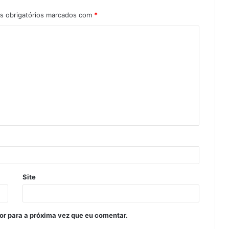
 obrigatórios marcados com
*
Site
or para a próxima vez que eu comentar.