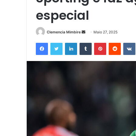
especial
Send
Clemencia Mimbire
Maio 27, 2025
an
Facebook
Twitter
LinkedIn
Tumblr
Pinterest
Reddit
email