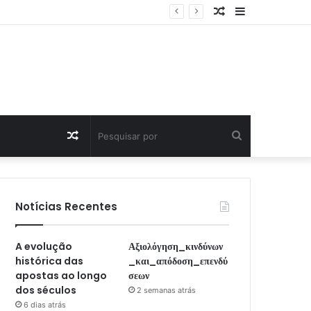
Artigo
Sidebar
Aleatório
Artigo
Pesquisar
Aleatório
por
Notícias Recentes
A evolução
Αξιολόγηση_κινδύνων
histórica das
_και_απόδοση_επενδύ
apostas ao longo
σεων
dos séculos
2 semanas atrás
6 dias atrás