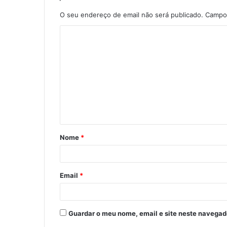
O seu endereço de email não será publicado.
Campos
C
o
m
e
n
t
á
Nome
*
r
i
o
Email
*
*
Guardar o meu nome, email e site neste navegad