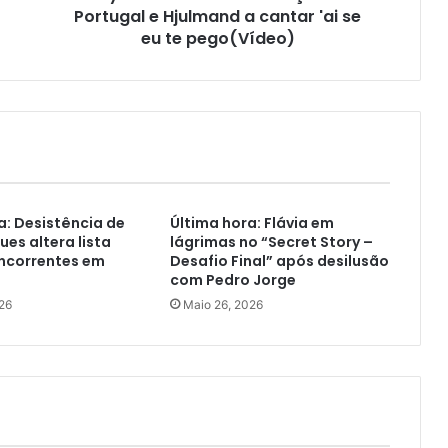
Portugal e Hjulmand a cantar 'ai se
eu te pego(Vídeo)
a: Desistência de
Última hora: Flávia em
ues altera lista
lágrimas no “Secret Story –
oncorrentes em
Desafio Final” após desilusão
com Pedro Jorge
26
Maio 26, 2026