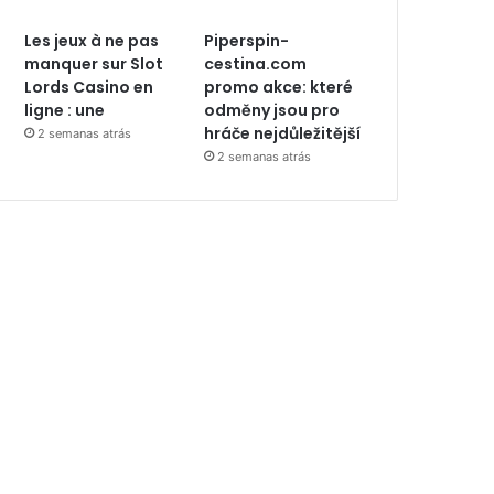
Les jeux à ne pas
Piperspin-
manquer sur Slot
cestina.com
Lords Casino en
promo akce: které
ligne : une
odměny jsou pro
hráče nejdůležitější
2 semanas atrás
2 semanas atrás