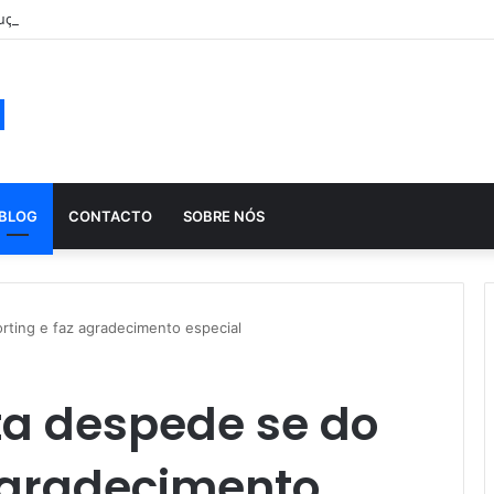
ução histórica das apostas ao longo dos séculos
a
BLOG
CONTACTO
SOBRE NÓS
ting e faz agradecimento especial
a despede se do
 agradecimento