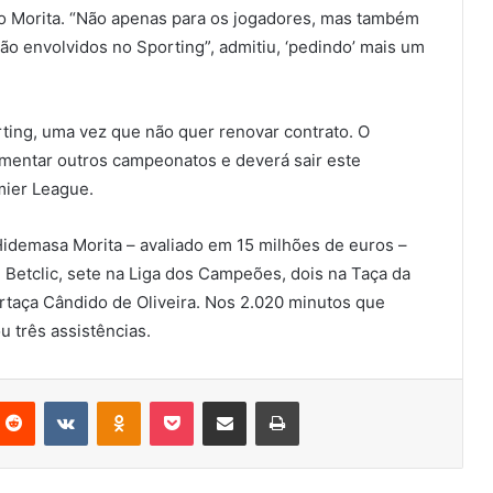
 o Morita. “Não apenas para os jogadores, mas também
ão envolvidos no Sporting”, admitiu, ‘pedindo’ mais um
rting, uma vez que não quer renovar contrato. O
imentar outros campeonatos e deverá sair este
mier League.
Hidemasa Morita – avaliado em 15 milhões de euros –
 Betclic, sete na Liga dos Campeões, dois na Taça da
ertaça Cândido de Oliveira. Nos 2.020 minutos que
u três assistências.
nterest
Reddit
VKontakte
Odnoklassniki
Pocket
Partilhar Via Email
Imprimir