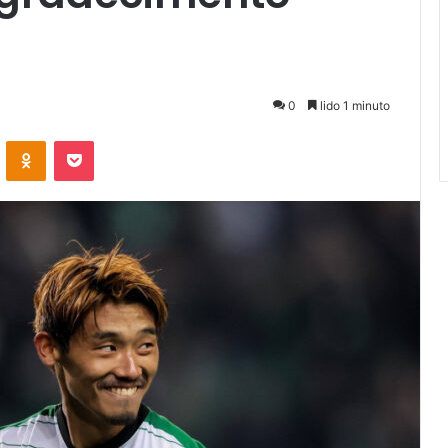
0
lido 1 minuto
VKontakte
Odnoklassniki
Pocket