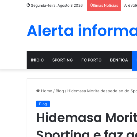
A evol
Segunda-feira, Agosto 3 2026
Últimas Notícias
Alerta inform
INÍCIO
SPORTING
FC PORTO
BENFICA
Home
/
Blog
/
Hidemasa Morita despede se do Spor
Blog
Hidemasa Morit
Sporting e faz