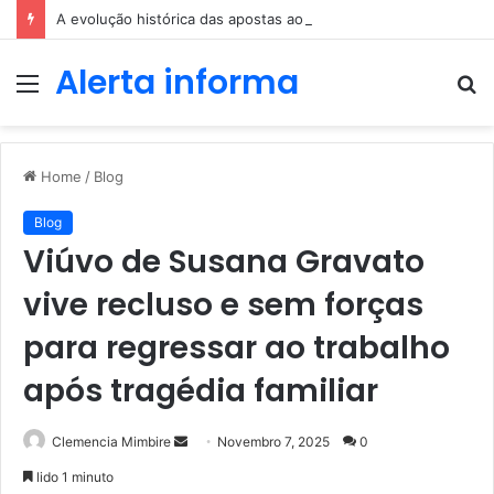
A evolução histórica das apostas ao longo dos séculos
Alerta informa
Menu
P
p
Home
/
Blog
Blog
Viúvo de Susana Gravato
vive recluso e sem forças
para regressar ao trabalho
após tragédia familiar
Send
Clemencia Mimbire
Novembro 7, 2025
0
an
lido 1 minuto
email