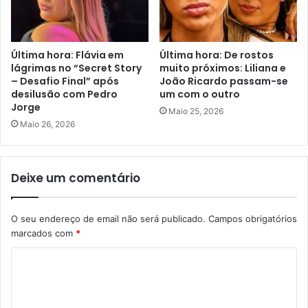
Última hora: Flávia em
Última hora: De rostos
lágrimas no “Secret Story
muito próximos: Liliana e
– Desafio Final” após
João Ricardo passam-se
desilusão com Pedro
um com o outro
Jorge
Maio 25, 2026
Maio 26, 2026
Deixe um comentário
O seu endereço de email não será publicado.
Campos obrigatórios
marcados com
*
C
o
m