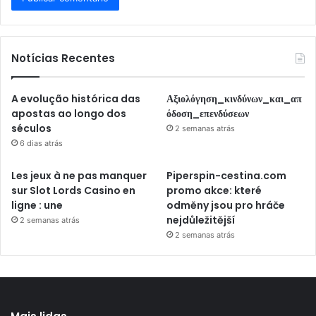
Notícias Recentes
A evolução histórica das
Αξιολόγηση_κινδύνων_και_απ
apostas ao longo dos
όδοση_επενδύσεων
séculos
2 semanas atrás
6 dias atrás
Les jeux à ne pas manquer
Piperspin-cestina.com
sur Slot Lords Casino en
promo akce: které
ligne : une
odměny jsou pro hráče
nejdůležitější
2 semanas atrás
2 semanas atrás