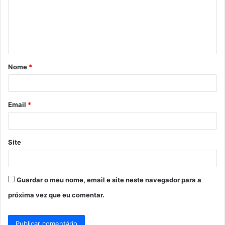
e
n
t
á
Nome
*
r
i
o
Email
*
*
Site
Guardar o meu nome, email e site neste navegador para a
próxima vez que eu comentar.