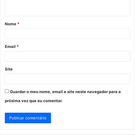
t
á
Nome
*
r
i
o
Email
*
*
Site
Guardar o meu nome, email e site neste navegador para a
próxima vez que eu comentar.