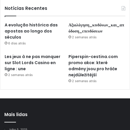
Notícias Recentes
A evolução histórica das
Αξιολόγηση_κινδύνων_και_απ
apostas ao longo dos
όδοση_επενδύσεων
séculos
2 semanas atrás
6 dias atrás
Les jeux à ne pas manquer
Piperspin-cestina.com
sur Slot Lords Casino en
promo akce: které
ligne : une
odměny jsou pro hráče
nejdůležitější
2 semanas atrás
2 semanas atrás
Mais lidas
Julho 5, 2025