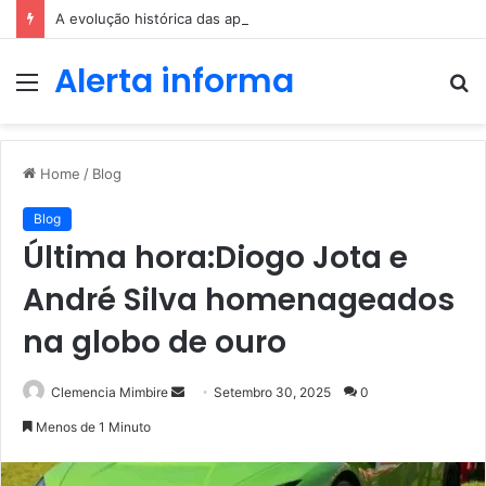
A evolução histórica das apostas ao longo dos séculos
Alerta informa
Menu
P
p
Home
/
Blog
Blog
Última hora:Diogo Jota e
André Silva homenageados
na globo de ouro
Send
Clemencia Mimbire
Setembro 30, 2025
0
an
Menos de 1 Minuto
email