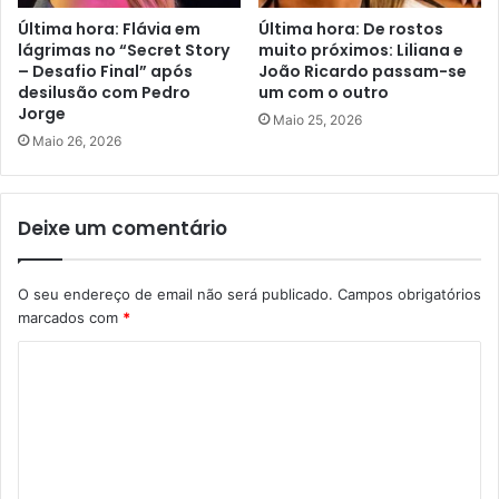
Última hora: Flávia em
Última hora: De rostos
lágrimas no “Secret Story
muito próximos: Liliana e
– Desafio Final” após
João Ricardo passam-se
desilusão com Pedro
um com o outro
Jorge
Maio 25, 2026
Maio 26, 2026
Deixe um comentário
O seu endereço de email não será publicado.
Campos obrigatórios
marcados com
*
C
o
m
e
n