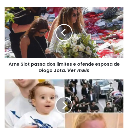
Arne Slot passa dos limites e ofende esposa de
Diogo Jota. 𝙑𝙚𝙧 𝙢𝙖𝙞𝙨