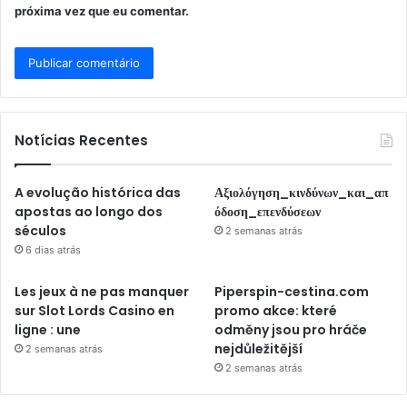
próxima vez que eu comentar.
Notícias Recentes
A evolução histórica das
Αξιολόγηση_κινδύνων_και_απ
apostas ao longo dos
όδοση_επενδύσεων
séculos
2 semanas atrás
6 dias atrás
Les jeux à ne pas manquer
Piperspin-cestina.com
sur Slot Lords Casino en
promo akce: které
ligne : une
odměny jsou pro hráče
nejdůležitější
2 semanas atrás
2 semanas atrás