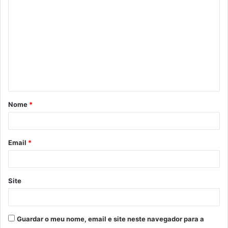
o
m
e
n
t
á
Nome
*
r
i
o
Email
*
*
Site
Guardar o meu nome, email e site neste navegador para a