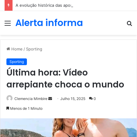
A evolução histórica das apostas ao longo dos séculos
Alerta informa
Menu
P
p
Home
/
Sporting
Sporting
Última hora: Vídeo
arrepiante choca o mundo
Send
Clemencia Mimbire
Julho 15, 2025
0
an
Menos de 1 Minuto
email