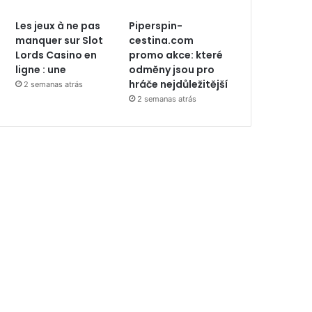
Les jeux à ne pas
Piperspin-
manquer sur Slot
cestina.com
Lords Casino en
promo akce: které
ligne : une
odměny jsou pro
hráče nejdůležitější
2 semanas atrás
2 semanas atrás