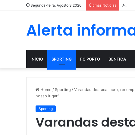
A evol
Segunda-feira, Agosto 3 2026
Últimas Notícias
Alerta inform
INÍCIO
SPORTING
FC PORTO
BENFICA
Home
/
Sporting
/
Varandas destaca lucro, recompr
nosso lugar”
Sporting
Varandas desta