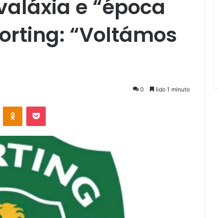
valáxia e “época
porting: “Voltámos
0
lido 1 minuto
VKontakte
Odnoklassniki
Pocket