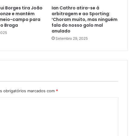
Rui Borges tira João
Ian Cathro atira-se à
 onze e mantém
arbitragem e ao Sporting:
 meio-campo para
‘Choram muito, mas ninguém
 o Braga
fala do nosso golo mal
anulado
2025
Setembro 29, 2025
 obrigatórios marcados com
*