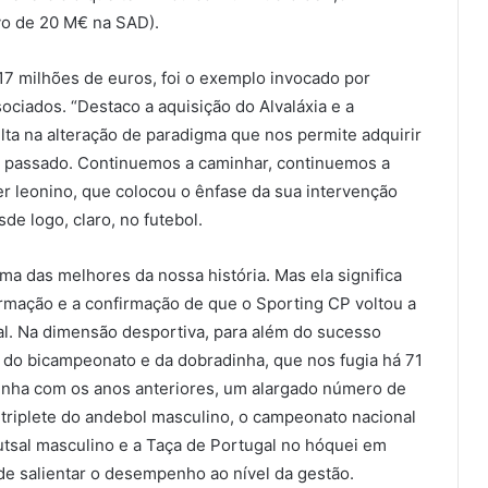
vo de 20 M€ na SAD).
17 milhões de euros, foi o exemplo invocado por
ciados. “Destaco a aquisição do Alvaláxia e a
ta na alteração de paradigma que nos permite adquirir
o passado. Continuemos a caminhar, continuemos a
er leonino, que colocou o ênfase da sua intervenção
de logo, claro, no futebol.
a das melhores da nossa história. Mas ela significa
irmação e a confirmação de que o Sporting CP voltou a
al. Na dimensão desportiva, para além do sucesso
 do bicampeonato e da dobradinha, que nos fugia há 71
inha com os anos anteriores, um alargado número de
-triplete do andebol masculino, o campeonato nacional
futsal masculino e a Taça de Portugal no hóquei em
de salientar o desempenho ao nível da gestão.