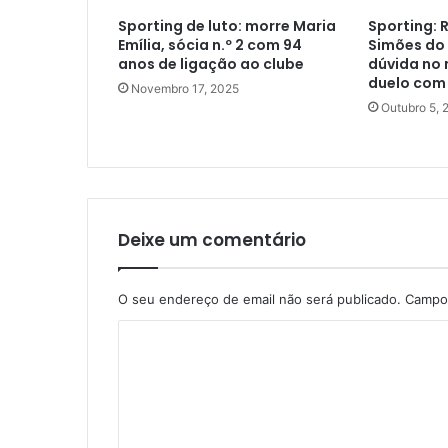
Sporting de luto: morre Maria
Sporting: 
Emília, sócia n.º 2 com 94
Simões do
anos de ligação ao clube
dúvida no
duelo com
Novembro 17, 2025
Outubro 5, 
Deixe um comentário
O seu endereço de email não será publicado.
Campos
C
o
m
e