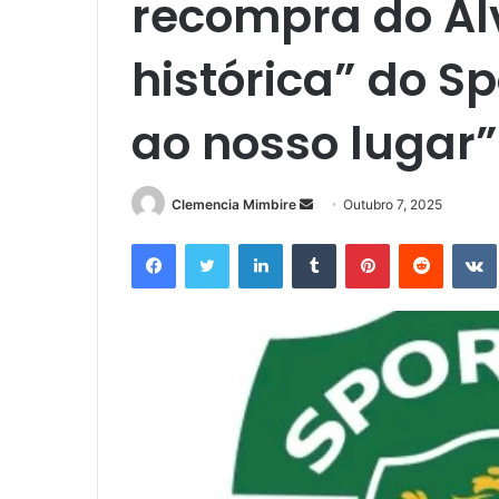
recompra do Al
histórica” do S
ao nosso lugar”
Send
Clemencia Mimbire
Outubro 7, 2025
an
Facebook
Twitter
LinkedIn
Tumblr
Pinterest
Reddit
email