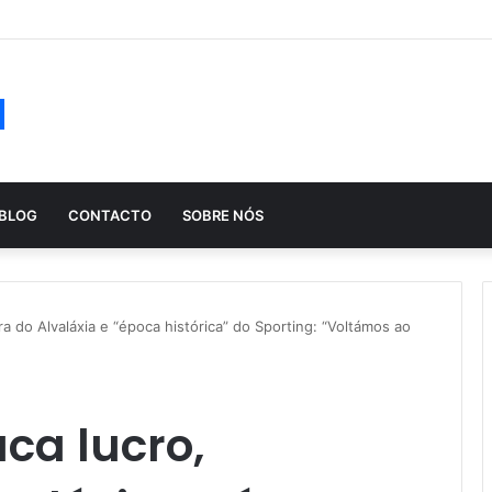
ução histórica das apostas ao longo dos séculos
a
BLOG
CONTACTO
SOBRE NÓS
a do Alvaláxia e “época histórica” do Sporting: “Voltámos ao
ca lucro,