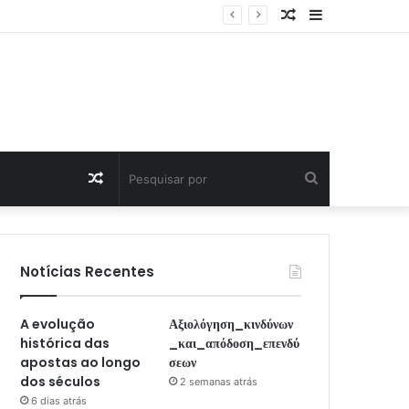
Artigo
Sidebar
Aleatório
Artigo
Pesquisar
Aleatório
por
Notícias Recentes
A evolução
Αξιολόγηση_κινδύνων
histórica das
_και_απόδοση_επενδύ
apostas ao longo
σεων
dos séculos
2 semanas atrás
6 dias atrás