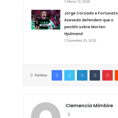
Março 12, 2026
Jorge Coroado e Fortunato
Azevedo defendem que o
penálti sobre Morten
Hjulmand
Dezembro 20, 2025
Facebook
Twitter
LinkedIn
Tumblr
Pin
Partilhar
Clemencia Mimbire
Website