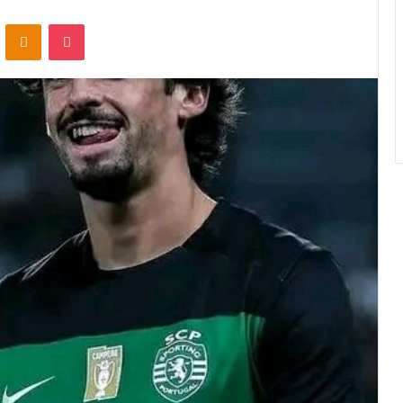
VKontakte
Odnoklassniki
Pocket