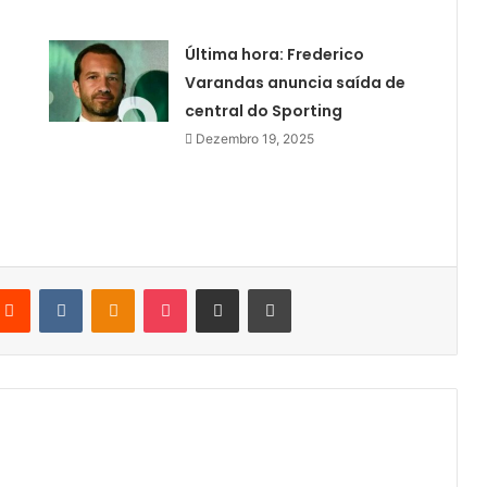
Última hora: Frederico
Varandas anuncia saída de
central do Sporting
Dezembro 19, 2025
terest
Reddit
VKontakte
Odnoklassniki
Pocket
Partilhar Via Email
Imprimir