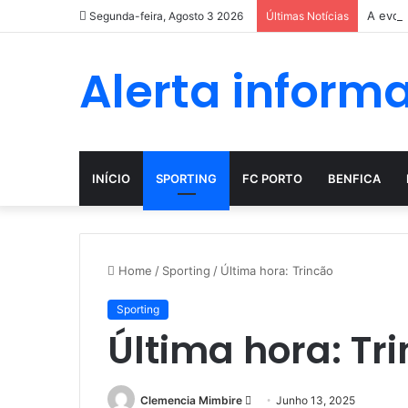
A evol
Segunda-feira, Agosto 3 2026
Últimas Notícias
Alerta inform
INÍCIO
SPORTING
FC PORTO
BENFICA
Home
/
Sporting
/
Última hora: Trincão
Sporting
Última hora: Tr
Send
Clemencia Mimbire
Junho 13, 2025