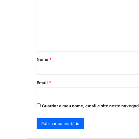
o
m
e
n
t
á
Nome
*
r
i
o
Email
*
*
Guardar o meu nome, email e site neste navegad