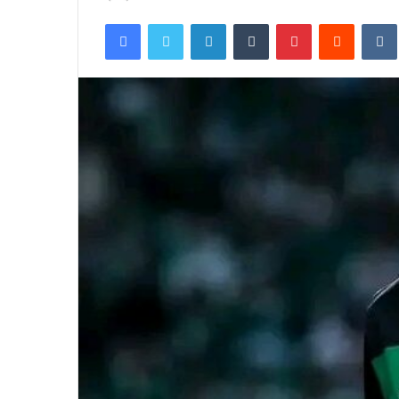
an
Facebook
Twitter
LinkedIn
Tumblr
Pinterest
Reddit
email