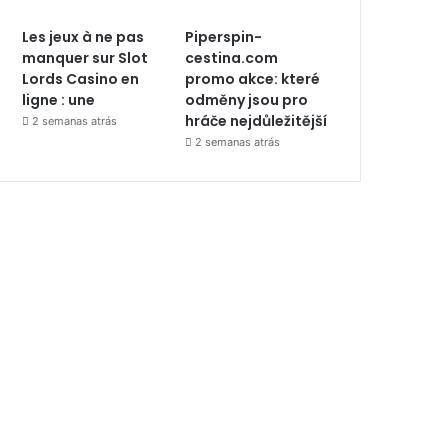
Les jeux à ne pas
Piperspin-
manquer sur Slot
cestina.com
Lords Casino en
promo akce: které
ligne : une
odměny jsou pro
hráče nejdůležitější
2 semanas atrás
2 semanas atrás