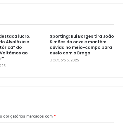
estaca lucro,
Sporting: Rui Borges tira João
o Alvaláxia e
Simões do onze e mantém
tórica” do
dúvida no meio-campo para
“Voltámos ao
duelo com o Braga
r”
Outubro 5, 2025
2025
 obrigatórios marcados com
*