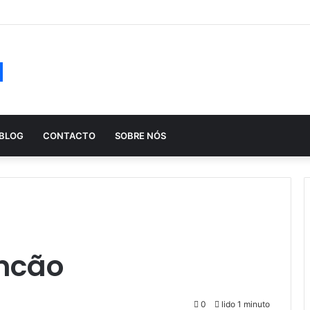
ução histórica das apostas ao longo dos séculos
a
BLOG
CONTACTO
SOBRE NÓS
incão
0
lido 1 minuto