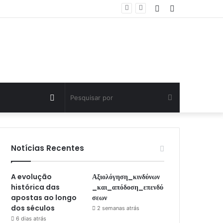
Artigo
Sidebar
Aleatório
Artigo
Pesquisar
Aleatório
por
Notícias Recentes
A evolução
Αξιολόγηση_κινδύνων
histórica das
_και_απόδοση_επενδύ
apostas ao longo
σεων
dos séculos
2 semanas atrás
6 dias atrás