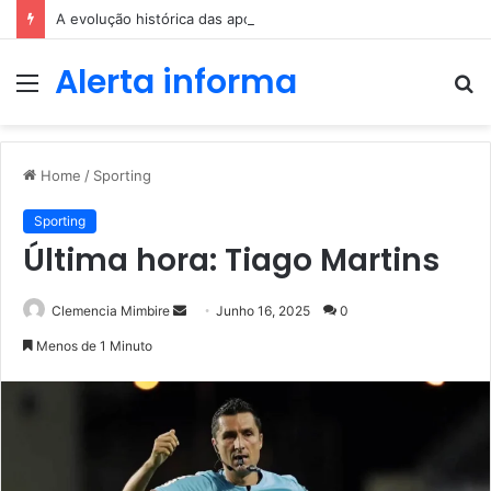
A evolução histórica das apostas ao longo dos séculos
Alerta informa
Menu
P
p
Home
/
Sporting
Sporting
Última hora: Tiago Martins
Send
Clemencia Mimbire
Junho 16, 2025
0
an
Menos de 1 Minuto
email