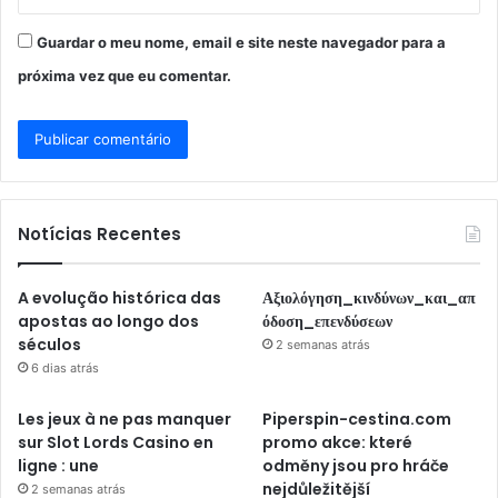
Guardar o meu nome, email e site neste navegador para a
próxima vez que eu comentar.
Notícias Recentes
A evolução histórica das
Αξιολόγηση_κινδύνων_και_απ
apostas ao longo dos
όδοση_επενδύσεων
séculos
2 semanas atrás
6 dias atrás
Les jeux à ne pas manquer
Piperspin-cestina.com
sur Slot Lords Casino en
promo akce: které
ligne : une
odměny jsou pro hráče
nejdůležitější
2 semanas atrás