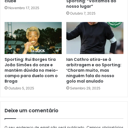
clube
Sporting: “Voltámos ao
nosso lugar”
Novembro 17, 2025
Outubro 7, 2025
Sporting: Rui Borges tira
Ian Cathro atira-se à
João Simões do onze e
arbitragem e ao Sporting:
mantém dúvida no meio-
‘Choram muito, mas
campo para duelo com o
ninguém fala do nosso
Braga
golo mal anulado
Outubro 5, 2025
Setembro 29, 2025
Deixe um comentário
O seu endereço de email não será publicado.
Campos obrigatórios