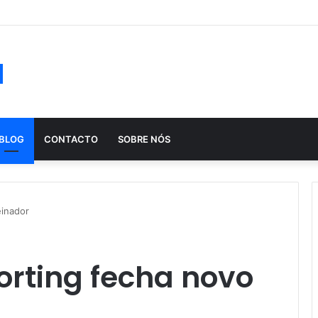
ução histórica das apostas ao longo dos séculos
a
BLOG
CONTACTO
SOBRE NÓS
einador
orting fecha novo