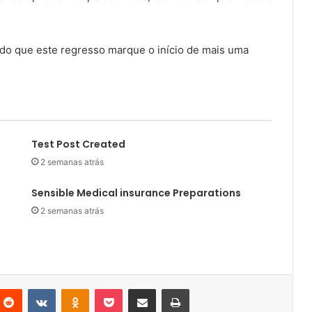
ando que este regresso marque o início de mais uma
Test Post Created
2 semanas atrás
Sensible Medical insurance Preparations
2 semanas atrás
nterest
Reddit
VKontakte
Odnoklassniki
Pocket
Partilhar Via Email
Imprimir