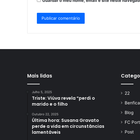
Guardar o meu nome, email e site neste navegad
Mais lidas
Catego
Julho 5, 2025
22
Triste: Viúva revela “perdi o
Benfica
marido e o filho
Blog
Outubro 22, 2025
Última hora: Susana Gravato
FC Por
perde a vida em circunstâncias
lamentáveis
Post