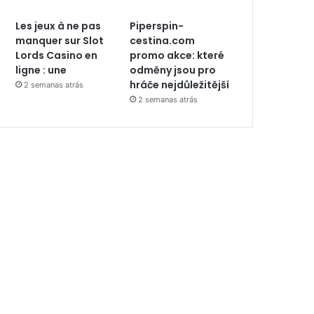
Les jeux à ne pas
Piperspin-
manquer sur Slot
cestina.com
Lords Casino en
promo akce: které
ligne : une
odměny jsou pro
hráče nejdůležitější
2 semanas atrás
2 semanas atrás