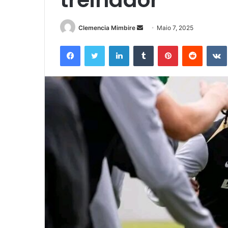
Send
Clemencia Mimbire
Maio 7, 2025
an
Facebook
Twitter
LinkedIn
Tumblr
Pinterest
Reddit
email