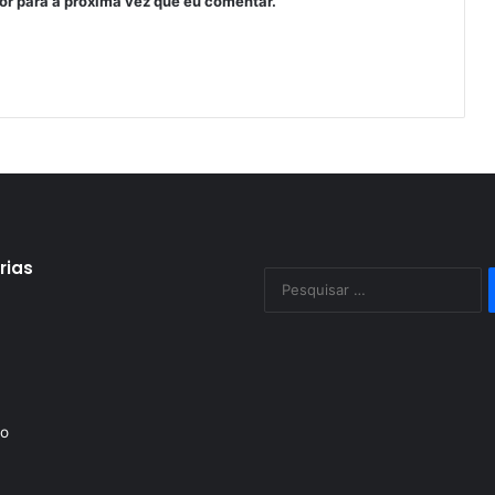
or para a próxima vez que eu comentar.
rias
P
po
to