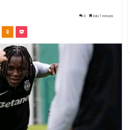
0
lido 1 minuto
VKontakte
Odnoklassniki
Pocket