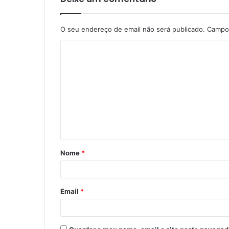
O seu endereço de email não será publicado.
Campos
C
o
m
e
n
t
á
Nome
*
r
i
o
Email
*
*