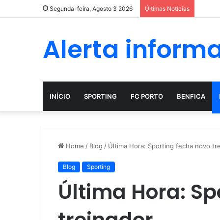
A evol
Segunda-feira, Agosto 3 2026
Últimas Notícias
Alerta inform
INÍCIO
SPORTING
FC PORTO
BENFICA
Home
/
Blog
/
Última Hora: Sporting fecha novo tr
Blog
Sporting
Última Hora: Sp
treinador