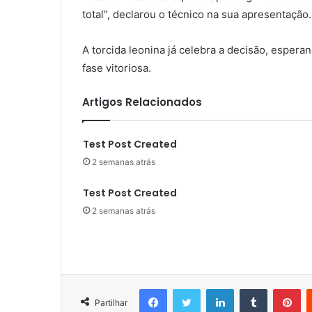
total”, declarou o técnico na sua apresentação.
A torcida leonina já celebra a decisão, esper
fase vitoriosa.
Artigos Relacionados
Test Post Created
2 semanas atrás
Test Post Created
2 semanas atrás
Facebook
Twitter
LinkedIn
Tumblr
Pi
Partilhar