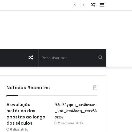
Artigo
Sidebar
Aleatório
Artigo
Pesquisar
Aleatório
por
Notícias Recentes
A evolução
Αξιολόγηση_κινδύνων
histórica das
_και_απόδοση_επενδύ
apostas ao longo
σεων
dos séculos
2 semanas atrás
6 dias atrás