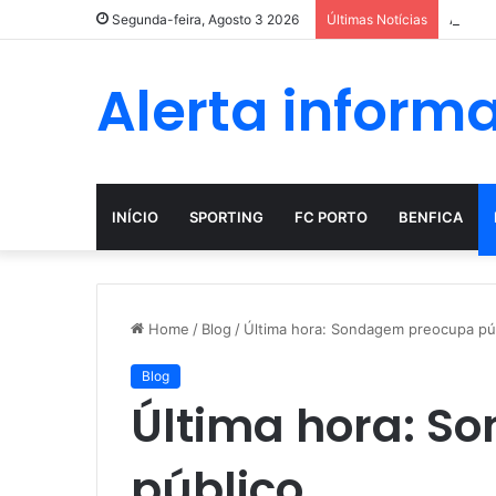
A evol
Segunda-feira, Agosto 3 2026
Últimas Notícias
Alerta inform
INÍCIO
SPORTING
FC PORTO
BENFICA
Home
/
Blog
/
Última hora: Sondagem preocupa pú
Blog
Última hora: 
público