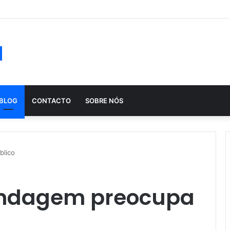
ução histórica das apostas ao longo dos séculos
a
BLOG
CONTACTO
SOBRE NÓS
blico
Sondagem preocupa