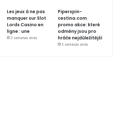
Les jeux à ne pas
Piperspin-
manquer sur Slot
cestina.com
Lords Casino en
promo akce: které
ligne : une
odměny jsou pro
hráče nejdůležitější
2 semanas atrás
2 semanas atrás