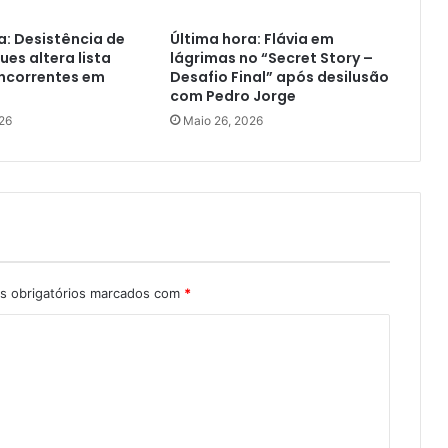
a: Desistência de
Última hora: Flávia em
ues altera lista
lágrimas no “Secret Story –
oncorrentes em
Desafio Final” após desilusão
com Pedro Jorge
26
Maio 26, 2026
 obrigatórios marcados com
*