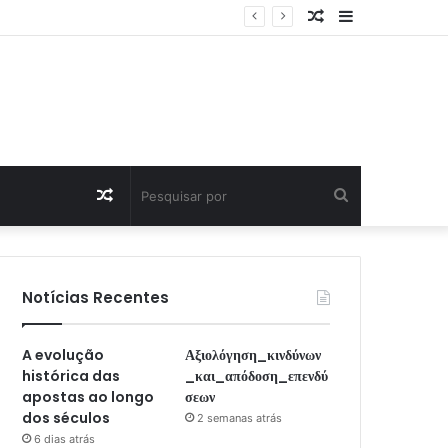
Artigo
Sidebar
Aleatório
Artigo
Pesquisar
Aleatório
por
Notícias Recentes
A evolução
Αξιολόγηση_κινδύνων
histórica das
_και_απόδοση_επενδύ
apostas ao longo
σεων
dos séculos
2 semanas atrás
6 dias atrás