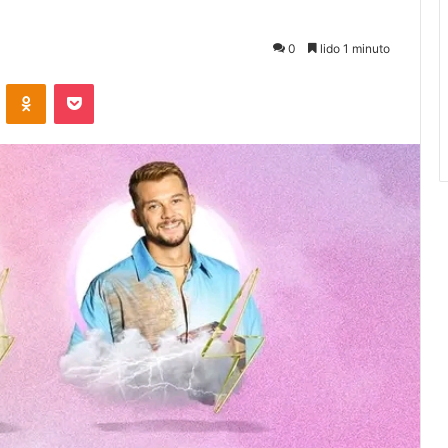
0
lido 1 minuto
VKontakte
Odnoklassniki
Pocket