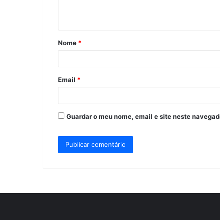
n
t
á
Nome
*
r
i
o
Email
*
*
Guardar o meu nome, email e site neste navegad