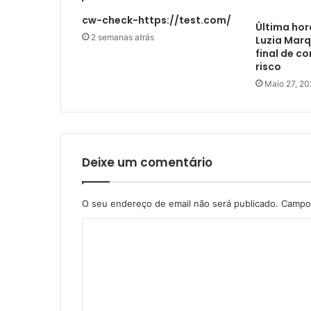
cw-check-https://test.com/
Última hor
2 semanas atrás
Luzia Marq
final de c
risco
Maio 27, 20
Deixe um comentário
O seu endereço de email não será publicado.
Campos
C
o
m
e