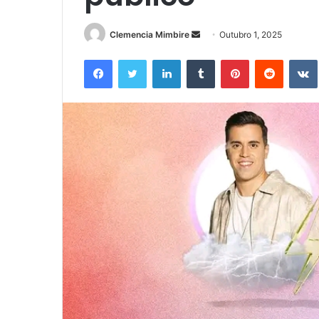
Send
Clemencia Mimbire
Outubro 1, 2025
an
Facebook
Twitter
LinkedIn
Tumblr
Pinterest
Reddit
email