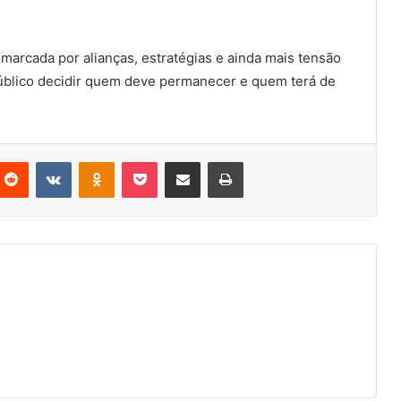
rcada por alianças, estratégias e ainda mais tensão
 público decidir quem deve permanecer e quem terá de
nterest
Reddit
VKontakte
Odnoklassniki
Pocket
Partilhar Via Email
Imprimir