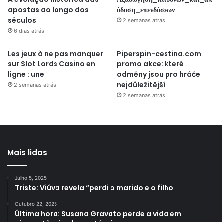
apostas ao longo dos
όδοση_επενδύσεων
séculos
2 semanas atrás
6 dias atrás
Les jeux à ne pas manquer
Piperspin-cestina.com
sur Slot Lords Casino en
promo akce: které
ligne : une
odměny jsou pro hráče
nejdůležitější
2 semanas atrás
2 semanas atrás
Mais lidas
Julho 5, 2025
Triste: Viúva revela “perdi o marido e o filho
Outubro 22, 2025
Última hora: Susana Gravato perde a vida em