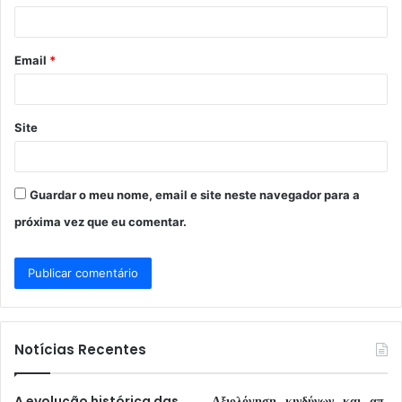
i
o
Email
*
*
Site
Guardar o meu nome, email e site neste navegador para a
próxima vez que eu comentar.
Notícias Recentes
A evolução histórica das
Αξιολόγηση_κινδύνων_και_απ