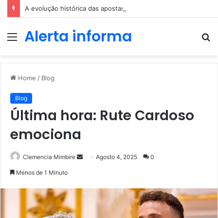
A evolução histórica das apostas ao longo dos séculos
Alerta informa
Menu
P
p
Home
/
Blog
Blog
Última hora: Rute Cardoso
emociona
Send
Clemencia Mimbire
Agosto 4, 2025
0
an
Menos de 1 Minuto
email