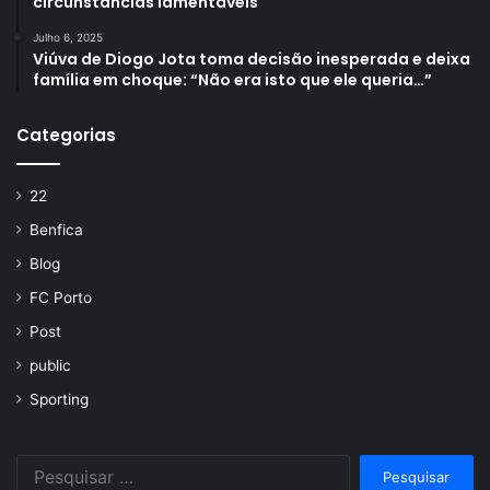
circunstâncias lamentáveis
Julho 6, 2025
Viúva de Diogo Jota toma decisão inesperada e deixa
família em choque: “Não era isto que ele queria…”
Categorias
22
Benfica
Blog
FC Porto
Post
public
Sporting
Pesquisar
por: