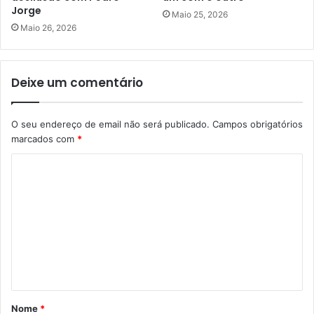
Jorge
Maio 25, 2026
Maio 26, 2026
Deixe um comentário
O seu endereço de email não será publicado.
Campos obrigatórios
marcados com
*
C
o
m
e
n
t
á
Nome
*
r