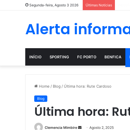
A evol
Segunda-feira, Agosto 3 2026
Últimas Notícias
Alerta inform
INÍCIO
SPORTING
FC PORTO
BENFICA
Home
/
Blog
/
Última hora: Rute Cardoso
Blog
Última hora: Ru
Send
Clemencia Mimbire
Agosto 2, 2025