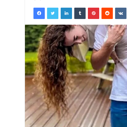
an
Facebook
Twitter
LinkedIn
Tumblr
Pinterest
Reddit
email