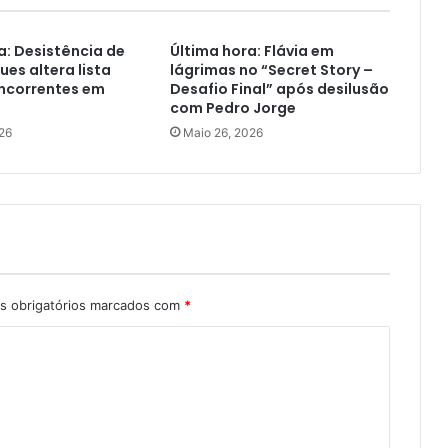
a: Desistência de
Última hora: Flávia em
ues altera lista
lágrimas no “Secret Story –
oncorrentes em
Desafio Final” após desilusão
com Pedro Jorge
26
Maio 26, 2026
 obrigatórios marcados com
*