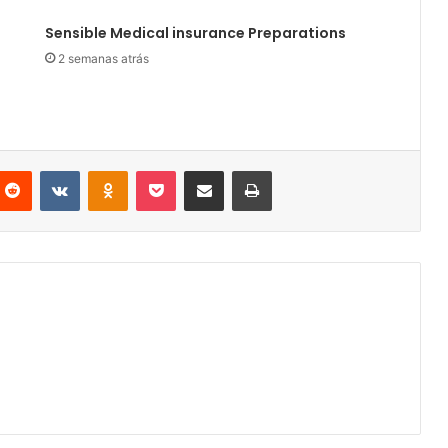
Sensible Medical insurance Preparations
2 semanas atrás
nterest
Reddit
VKontakte
Odnoklassniki
Pocket
Partilhar Via Email
Imprimir