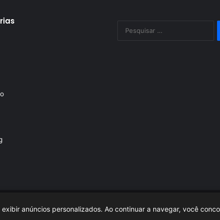
rias
P
po
to
g
a e exibir anúncios personalizados. Ao continuar a navegar, você con