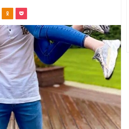
VKontakte
Odnoklassniki
Pocket