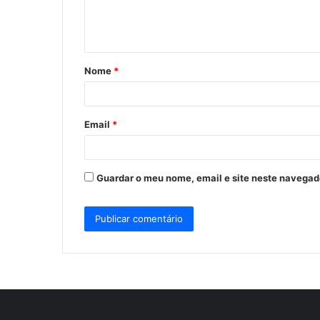
n
t
á
Nome
*
r
i
o
Email
*
*
Guardar o meu nome, email e site neste navegad