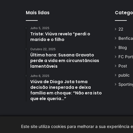
Mais lidas
Catego
Julho 5, 2025
22
Triste: Viúva revela “perdi o
Benfica
marido e o filho
Blog
Outubro 22, 2025
Última hora: Susana Gravato
FC Por
perde a vida em circunstâncias
lamentáveis
Post
public
Julho 6, 2025
Viúva de Diogo Jota toma
Sportin
decisão inesperada e deixa
família em choque: “Não era isto
que ele queria…”
© Copyright 2026, Todos os Direitos Reservados
Este site utiliza cookies para melhorar a sua experiênci