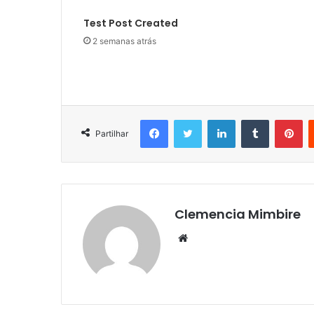
Test Post Created
2 semanas atrás
Facebook
Twitter
LinkedIn
Tumblr
Pi
Partilhar
Clemencia Mimbire
Website