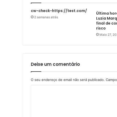
cw-check-https://test.com/
Última hor
2 semanas atrás
Luzia Marq
final de c
risco
Maio 27, 20
Deixe um comentário
O seu endereço de email não será publicado.
Campos
C
o
m
e