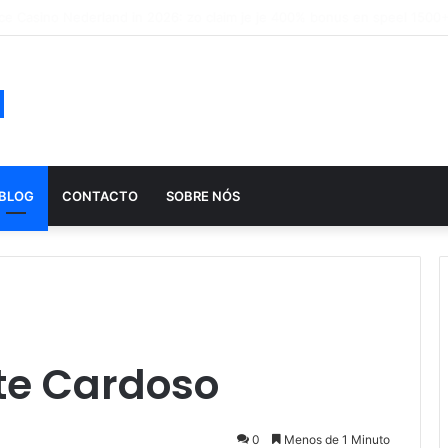
ução histórica das apostas ao longo dos séculos
a
BLOG
CONTACTO
SOBRE NÓS
te Cardoso
0
Menos de 1 Minuto