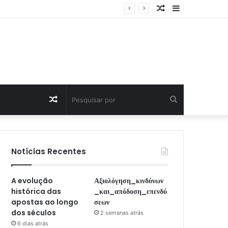
Artigo
Sidebar
Aleatório
Artigo
Pesquisar
Aleatório
por
Notícias Recentes
A evolução
Αξιολόγηση_κινδύνων
histórica das
_και_απόδοση_επενδύ
apostas ao longo
σεων
dos séculos
2 semanas atrás
6 dias atrás