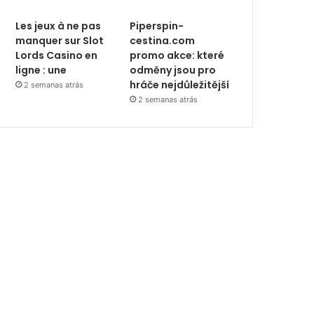
Les jeux à ne pas
Piperspin-
manquer sur Slot
cestina.com
Lords Casino en
promo akce: které
ligne : une
odměny jsou pro
hráče nejdůležitější
2 semanas atrás
2 semanas atrás