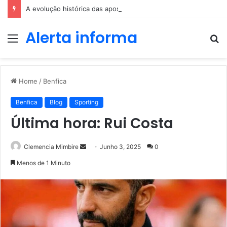
A evolução histórica das apostas ao longo dos séculos
Alerta informa
Menu
P
p
Home
/
Benfica
Benfica
Blog
Sporting
Última hora: Rui Costa
Send
Clemencia Mimbire
Junho 3, 2025
0
an
Menos de 1 Minuto
email