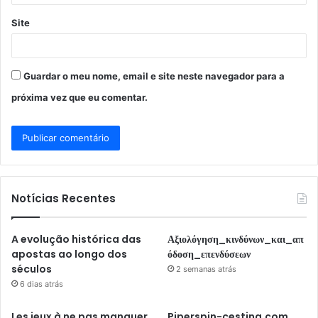
Site
Guardar o meu nome, email e site neste navegador para a
próxima vez que eu comentar.
Notícias Recentes
A evolução histórica das
Αξιολόγηση_κινδύνων_και_απ
apostas ao longo dos
όδοση_επενδύσεων
séculos
2 semanas atrás
6 dias atrás
Les jeux à ne pas manquer
Piperspin-cestina.com