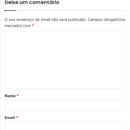
Deixe um comentário
O seu endereço de email não será publicado.
Campos obrigatórios
marcados com
*
C
o
m
e
n
t
á
Nome
*
r
i
o
Email
*
*