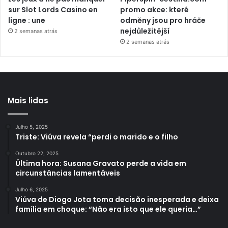
sur Slot Lords Casino en
promo akce: které
ligne : une
odměny jsou pro hráče
nejdůležitější
2 semanas atrás
2 semanas atrás
Mais lidas
Julho 5, 2025
Triste: Viúva revela “perdi o marido e o filho
Outubro 22, 2025
Última hora: Susana Gravato perde a vida em
circunstâncias lamentáveis
Julho 6, 2025
Viúva de Diogo Jota toma decisão inesperada e deixa
família em choque: “Não era isto que ele queria…”