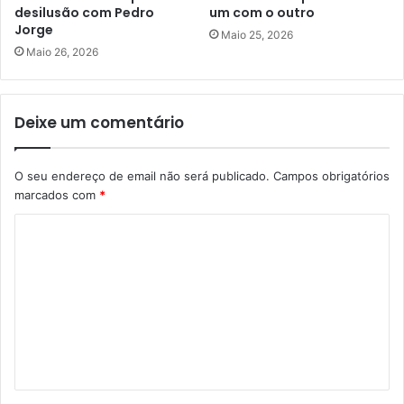
desilusão com Pedro
um com o outro
Jorge
Maio 25, 2026
Maio 26, 2026
Deixe um comentário
O seu endereço de email não será publicado.
Campos obrigatórios
marcados com
*
C
o
m
e
n
t
á