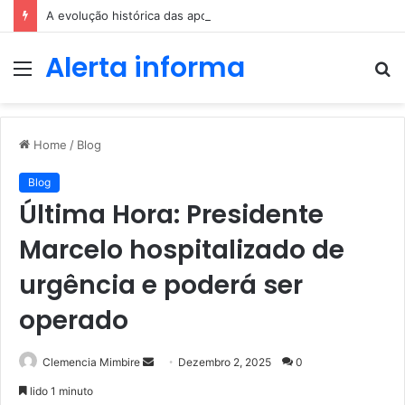
A evolução histórica das apostas ao longo dos séculos
Alerta informa
Menu
P
p
Home
/
Blog
Blog
Última Hora: Presidente
Marcelo hospitalizado de
urgência e poderá ser
operado
Send
Clemencia Mimbire
Dezembro 2, 2025
0
an
lido 1 minuto
email