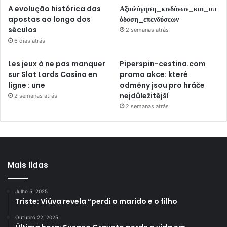
A evolução histórica das
Αξιολόγηση_κινδύνων_και_απ
apostas ao longo dos
όδοση_επενδύσεων
séculos
2 semanas atrás
6 dias atrás
Les jeux à ne pas manquer
Piperspin-cestina.com
sur Slot Lords Casino en
promo akce: které
ligne : une
odměny jsou pro hráče
nejdůležitější
2 semanas atrás
2 semanas atrás
Mais lidas
Julho 5, 2025
Triste: Viúva revela “perdi o marido e o filho
Outubro 22, 2025