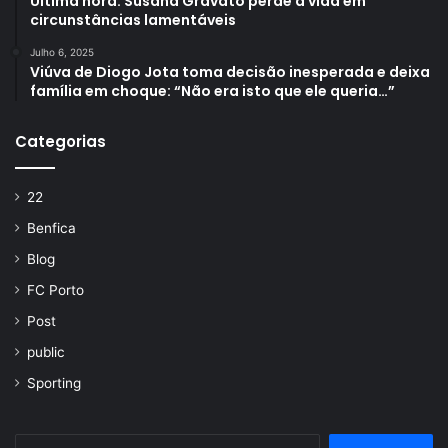
Última hora: Susana Gravato perde a vida em
circunstâncias lamentáveis
Julho 6, 2025
Viúva de Diogo Jota toma decisão inesperada e deixa
família em choque: “Não era isto que ele queria…”
Categorias
22
Benfica
Blog
FC Porto
Post
public
Sporting
Pesquisar