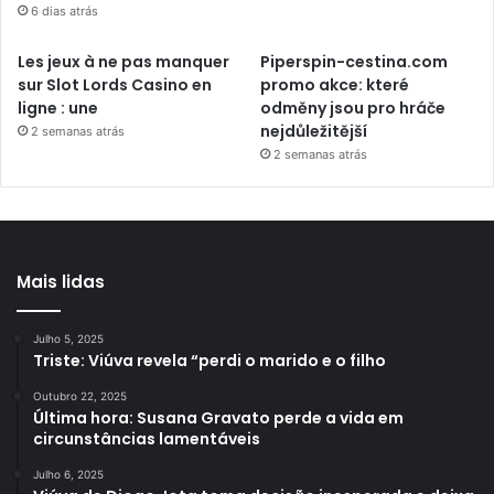
6 dias atrás
Les jeux à ne pas manquer
Piperspin-cestina.com
sur Slot Lords Casino en
promo akce: které
ligne : une
odměny jsou pro hráče
nejdůležitější
2 semanas atrás
2 semanas atrás
Mais lidas
Julho 5, 2025
Triste: Viúva revela “perdi o marido e o filho
Outubro 22, 2025
Última hora: Susana Gravato perde a vida em
circunstâncias lamentáveis
Julho 6, 2025