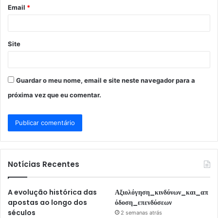
o
Email
*
*
Site
Guardar o meu nome, email e site neste navegador para a
próxima vez que eu comentar.
Notícias Recentes
A evolução histórica das
Αξιολόγηση_κινδύνων_και_απ
apostas ao longo dos
όδοση_επενδύσεων
séculos
2 semanas atrás