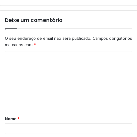
Deixe um comentário
O seu endereço de email não será publicado.
Campos obrigatórios
marcados com
*
C
o
m
e
n
t
á
Nome
*
r
i