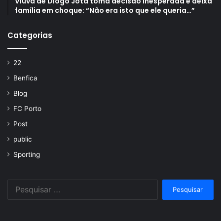
Viúva de Diogo Jota toma decisão inesperada e deixa
família em choque: “Não era isto que ele queria…”
Categorias
22
Benfica
Blog
FC Porto
Post
public
Sporting
Pesquisar
por: