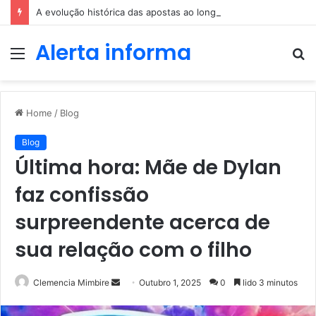
A evolução histórica das apostas ao longo dos séculos
Alerta informa
Menu
P
p
Home
/
Blog
Blog
Última hora: Mãe de Dylan
faz confissão
surpreendente acerca de
sua relação com o filho
Send
Clemencia Mimbire
Outubro 1, 2025
0
lido 3 minutos
an
email