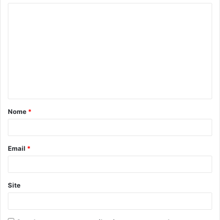
C
o
m
e
n
t
á
Nome
*
r
i
o
Email
*
*
Site