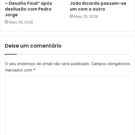
– Desafio Final” após
João Ricardo passam-se
desilusão com Pedro
um com o outro
Jorge
Maio 25, 2026
Maio 26, 2026
Deixe um comentário
O seu endereço de email não será publicado.
Campos obrigatórios
marcados com
*
C
o
m
e
n
t