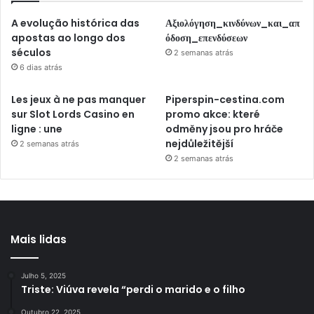
A evolução histórica das
Αξιολόγηση_κινδύνων_και_απ
apostas ao longo dos
όδοση_επενδύσεων
séculos
2 semanas atrás
6 dias atrás
Les jeux à ne pas manquer
Piperspin-cestina.com
sur Slot Lords Casino en
promo akce: které
ligne : une
odměny jsou pro hráče
nejdůležitější
2 semanas atrás
2 semanas atrás
Mais lidas
Julho 5, 2025
Triste: Viúva revela “perdi o marido e o filho
Outubro 22, 2025