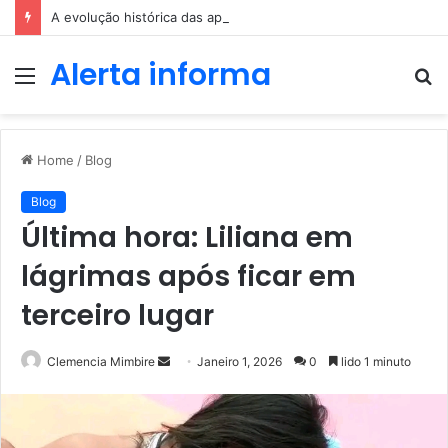
A evolução histórica das apostas ao longo dos séculos
Alerta informa
Menu
P
p
Home
/
Blog
Blog
Última hora: Liliana em
lágrimas após ficar em
terceiro lugar
Send
Clemencia Mimbire
Janeiro 1, 2026
0
lido 1 minuto
an
email