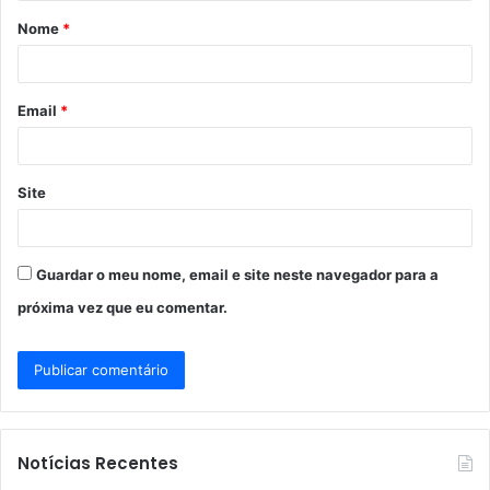
á
Nome
*
r
i
o
Email
*
*
Site
Guardar o meu nome, email e site neste navegador para a
próxima vez que eu comentar.
Notícias Recentes