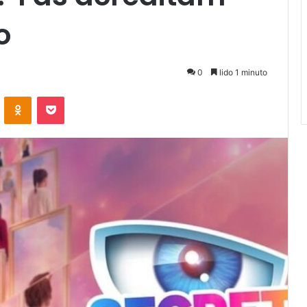
o
0
lido 1 minuto
VKontakte
Odnoklassniki
Pocket