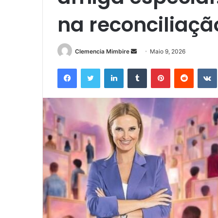
na reconciliaçã
Send
Clemencia Mimbire
Maio 9, 2026
an
Facebook
Twitter
LinkedIn
Tumblr
Pinterest
Reddit
email