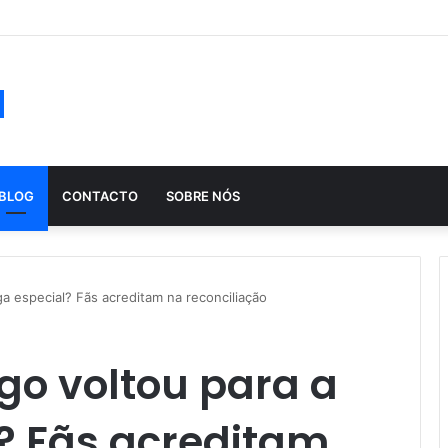
ução histórica das apostas ao longo dos séculos
a
BLOG
CONTACTO
SOBRE NÓS
ga especial? Fãs acreditam na reconciliação
go voltou para a
? Fãs acreditam