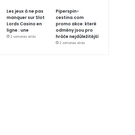
Les jeux à ne pas
Piperspin-
manquer sur Slot
cestina.com
Lords Casino en
promo akce: které
ligne : une
odměny jsou pro
hráče nejdůležitější
2 semanas atrás
2 semanas atrás