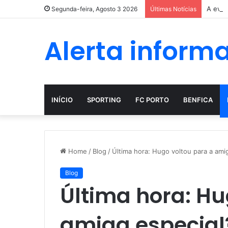
A evol
Segunda-feira, Agosto 3 2026
Últimas Notícias
Alerta inform
INÍCIO
SPORTING
FC PORTO
BENFICA
Home
/
Blog
/
Última hora: Hugo voltou para a ami
Blog
Última hora: Hu
amiga especial