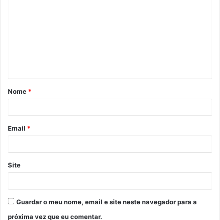
o
m
e
n
t
á
Nome
*
r
i
o
Email
*
*
Site
Guardar o meu nome, email e site neste navegador para a
próxima vez que eu comentar.