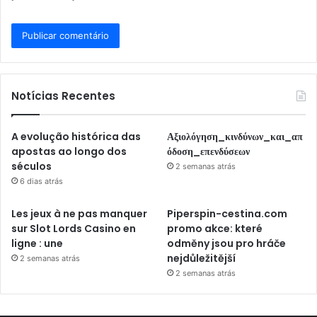
Notícias Recentes
A evolução histórica das
Αξιολόγηση_κινδύνων_και_απ
apostas ao longo dos
όδοση_επενδύσεων
séculos
2 semanas atrás
6 dias atrás
Les jeux à ne pas manquer
Piperspin-cestina.com
sur Slot Lords Casino en
promo akce: které
ligne : une
odměny jsou pro hráče
nejdůležitější
2 semanas atrás
2 semanas atrás