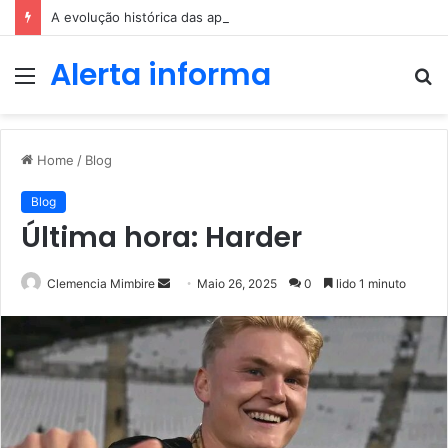
A evolução histórica das apostas ao longo dos séculos
Alerta informa
Menu
P
p
Home
/
Blog
Blog
Última hora: Harder
Send
Clemencia Mimbire
Maio 26, 2025
0
lido 1 minuto
an
email