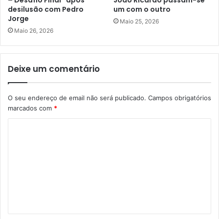
– Desafio Final” após
João Ricardo passam-se
desilusão com Pedro
um com o outro
Jorge
Maio 25, 2026
Maio 26, 2026
Deixe um comentário
O seu endereço de email não será publicado.
Campos obrigatórios
marcados com
*
C
o
m
e
n
t
á