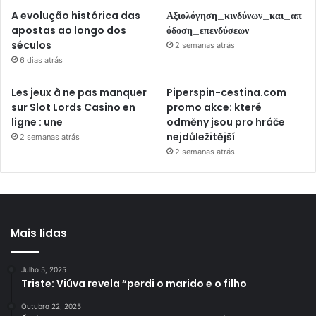
A evolução histórica das
Αξιολόγηση_κινδύνων_και_απ
apostas ao longo dos
όδοση_επενδύσεων
séculos
2 semanas atrás
6 dias atrás
Les jeux à ne pas manquer
Piperspin-cestina.com
sur Slot Lords Casino en
promo akce: které
ligne : une
odměny jsou pro hráče
nejdůležitější
2 semanas atrás
2 semanas atrás
Mais lidas
Julho 5, 2025
Triste: Viúva revela “perdi o marido e o filho
Outubro 22, 2025