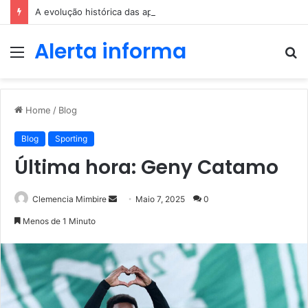
A evolução histórica das apostas ao longo dos séculos
Alerta informa
Menu
P
p
Home
/
Blog
Blog
Sporting
Última hora: Geny Catamo
Send
Clemencia Mimbire
Maio 7, 2025
0
an
Menos de 1 Minuto
email