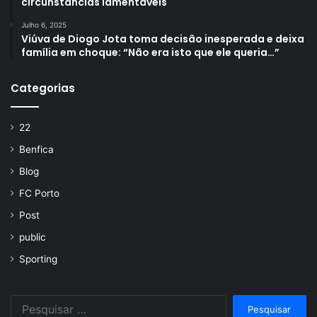
circunstâncias lamentáveis
Julho 6, 2025
Viúva de Diogo Jota toma decisão inesperada e deixa
família em choque: “Não era isto que ele queria…”
Categorias
22
Benfica
Blog
FC Porto
Post
public
Sporting
Pesquisar
por: