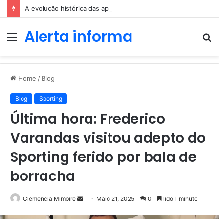
A evolução histórica das apostas ao longo dos séculos
Alerta informa
Menu
P
p
Home
/
Blog
Blog
Sporting
Última hora: Frederico
Varandas visitou adepto do
Sporting ferido por bala de
borracha
Send
Clemencia Mimbire
Maio 21, 2025
0
lido 1 minuto
an