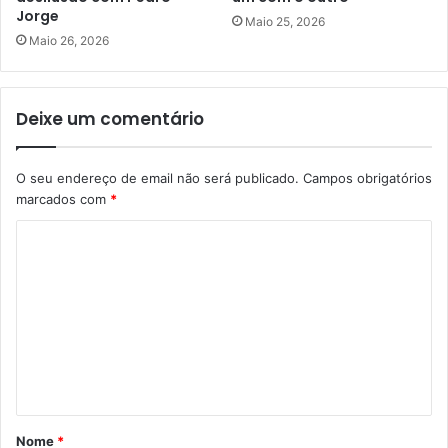
Jorge
Maio 25, 2026
Maio 26, 2026
Deixe um comentário
O seu endereço de email não será publicado.
Campos obrigatórios
marcados com
*
C
o
m
e
n
t
á
Nome
*
r