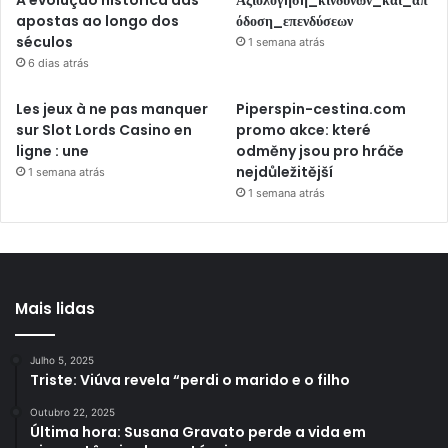
A evolução histórica das
Αξιολόγηση_κινδύνων_και_απ
apostas ao longo dos
όδοση_επενδύσεων
séculos
1 semana atrás
6 dias atrás
Les jeux à ne pas manquer
Piperspin-cestina.com
sur Slot Lords Casino en
promo akce: které
ligne : une
odměny jsou pro hráče
nejdůležitější
1 semana atrás
1 semana atrás
Mais lidas
Julho 5, 2025
Triste: Viúva revela “perdi o marido e o filho
Outubro 22, 2025
Última hora: Susana Gravato perde a vida em