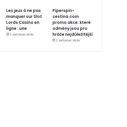
Les jeux à ne pas
Piperspin-
manquer sur Slot
cestina.com
Lords Casino en
promo akce: které
ligne : une
odměny jsou pro
hráče nejdůležitější
2 semanas atrás
2 semanas atrás