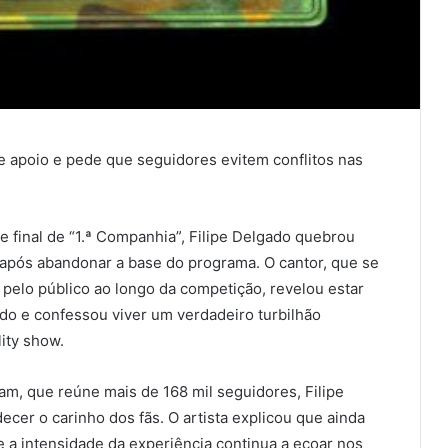
ce apoio e pede que seguidores evitem conflitos nas
e final de “1.ª Companhia”, Filipe Delgado quebrou
z após abandonar a base do programa. O cantor, que se
pelo público ao longo da competição, revelou estar
o e confessou viver um verdadeiro turbilhão
ity show.
am, que reúne mais de 168 mil seguidores, Filipe
er o carinho dos fãs. O artista explicou que ainda
e a intensidade da experiência continua a ecoar nos