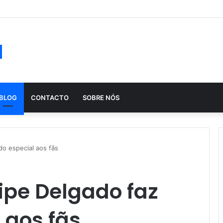
ução histórica das apostas ao longo dos séculos
a
BLOG
CONTACTO
SOBRE NÓS
do especial aos fãs
lipe Delgado faz
 aos fãs