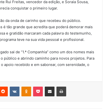
e Rui Freitas, vencedor da edição, e Soraia Sousa,
recia conquistar o primeiro lugar.
são da onda de carinho que recebeu do público.
s é tão grande que acredita que poderá demorar mais
resa e gratidão marcaram cada palavra do testemunho,
programa teve na sua vida pessoal e profissional.
elgado sai de “1.ª Companhia” como um dos nomes mais
 o público e abrindo caminho para novos projetos. Para
r o apoio recebido e em saborear, com serenidade, o
nterest
Reddit
VKontakte
Odnoklassniki
Pocket
Partilhar Via Email
Imprimir