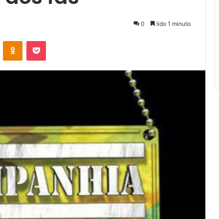
0
lido 1 minuto
VKontakte
Odnoklassniki
Pocket