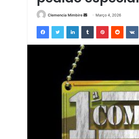
Send
Clemencia Mimbire
Março 4, 2026
an
Facebook
Twitter
LinkedIn
Tumblr
Pinterest
Reddit
email