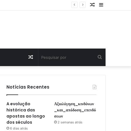
Artigo
Sidebar
Aleatório
Artigo
Pesquisar
Aleatório
por
Notícias Recentes
A evolução
Αξιολόγηση_κινδύνων
histórica das
_και_απόδοση_επενδύ
apostas ao longo
σεων
dos séculos
2 semanas atrás
6 dias atrás