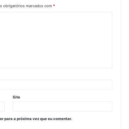
 obrigatórios marcados com
*
Site
or para a próxima vez que eu comentar.