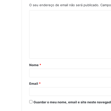
O seu endereço de email não será publicado.
Campos
C
o
m
e
n
t
á
Nome
*
r
i
o
Email
*
*
Guardar o meu nome, email e site neste navegad