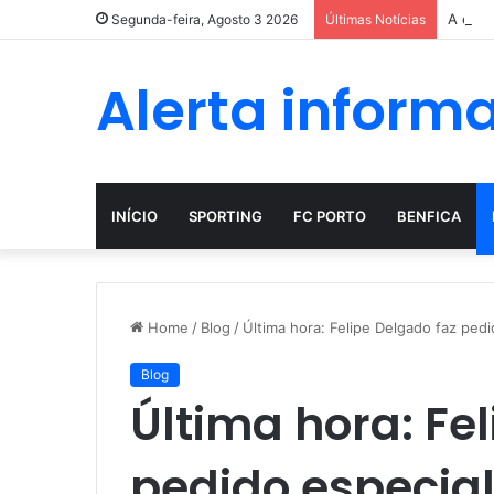
A evol
Segunda-feira, Agosto 3 2026
Últimas Notícias
Alerta inform
INÍCIO
SPORTING
FC PORTO
BENFICA
Home
/
Blog
/
Última hora: Felipe Delgado faz pedi
Blog
Última hora: Fe
pedido especial