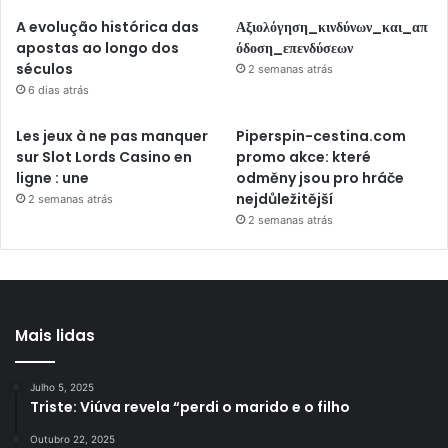
A evolução histórica das
Αξιολόγηση_κινδύνων_και_απ
apostas ao longo dos
όδοση_επενδύσεων
séculos
2 semanas atrás
6 dias atrás
Les jeux à ne pas manquer
Piperspin-cestina.com
sur Slot Lords Casino en
promo akce: které
ligne : une
odměny jsou pro hráče
nejdůležitější
2 semanas atrás
2 semanas atrás
Mais lidas
Julho 5, 2025
Triste: Viúva revela “perdi o marido e o filho
Outubro 22, 2025