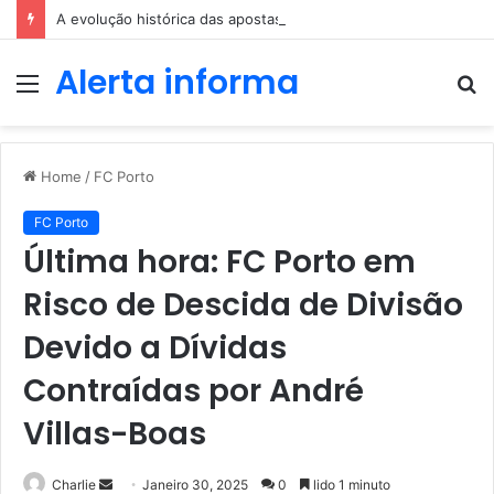
A evolução histórica das apostas ao longo dos séculos
Alerta informa
Menu
P
p
Home
/
FC Porto
FC Porto
Última hora: FC Porto em
Risco de Descida de Divisão
Devido a Dívidas
Contraídas por André
Villas-Boas
Send
Charlie
Janeiro 30, 2025
0
lido 1 minuto