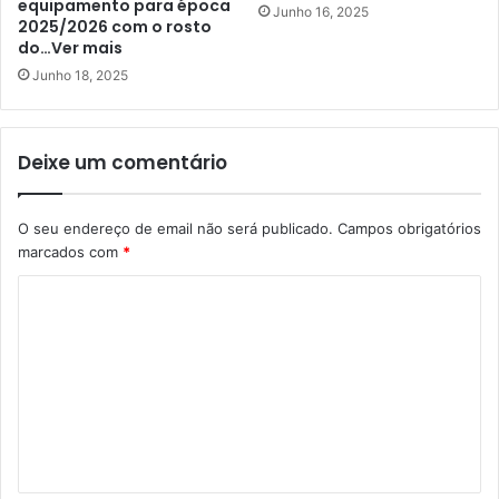
equipamento para época
Junho 16, 2025
2025/2026 com o rosto
do…Ver mais
Junho 18, 2025
Deixe um comentário
O seu endereço de email não será publicado.
Campos obrigatórios
marcados com
*
C
o
m
e
n
t
á