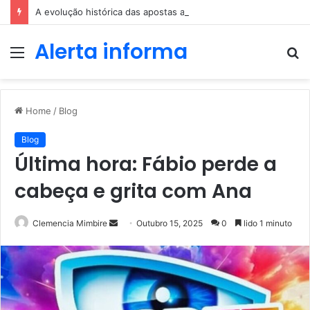
A evolução histórica das apostas ao longo dos séculos
Alerta informa
Menu
P
p
Home
/
Blog
Blog
Última hora: Fábio perde a
cabeça e grita com Ana
Send
Clemencia Mimbire
Outubro 15, 2025
0
lido 1 minuto
an
email