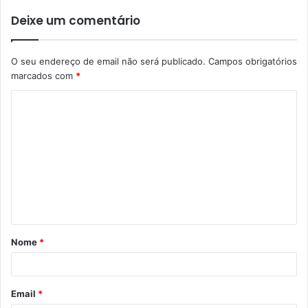
Deixe um comentário
O seu endereço de email não será publicado.
Campos obrigatórios
marcados com
*
C
o
m
e
n
t
á
Nome
*
r
i
o
Email
*
*