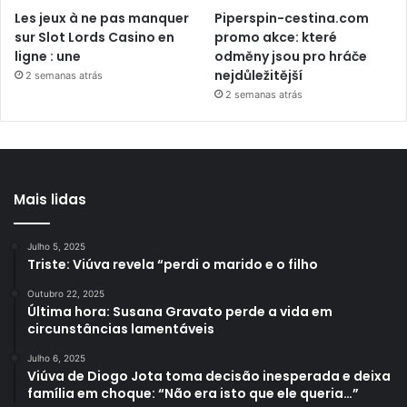
Les jeux à ne pas manquer
Piperspin-cestina.com
sur Slot Lords Casino en
promo akce: které
ligne : une
odměny jsou pro hráče
nejdůležitější
2 semanas atrás
2 semanas atrás
Mais lidas
Julho 5, 2025
Triste: Viúva revela “perdi o marido e o filho
Outubro 22, 2025
Última hora: Susana Gravato perde a vida em
circunstâncias lamentáveis
Julho 6, 2025
Viúva de Diogo Jota toma decisão inesperada e deixa
família em choque: “Não era isto que ele queria…”