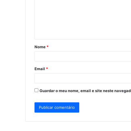
m
e
n
t
á
Nome
*
r
i
o
Email
*
*
Guardar o meu nome, email e site neste navegad