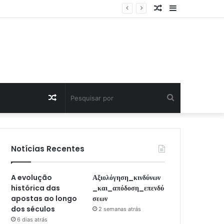
Artigo
Sidebar
Aleatório
Artigo
Pesquisar
Aleatório
por
Notícias Recentes
A evolução
Αξιολόγηση_κινδύνων
histórica das
_και_απόδοση_επενδύ
apostas ao longo
σεων
dos séculos
2 semanas atrás
6 dias atrás