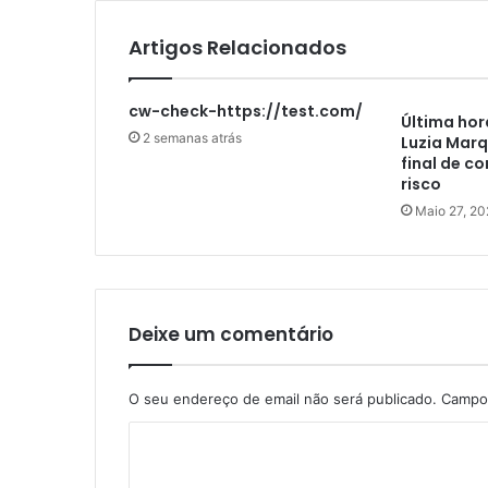
Artigos Relacionados
cw-check-https://test.com/
Última hor
2 semanas atrás
Luzia Marq
final de c
risco
Maio 27, 20
Deixe um comentário
O seu endereço de email não será publicado.
Campos
C
o