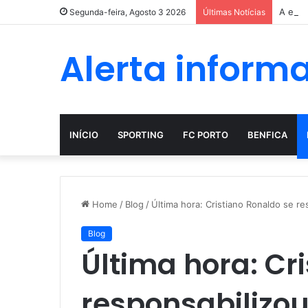
A evol
Segunda-feira, Agosto 3 2026
Últimas Notícias
Alerta inform
INÍCIO
SPORTING
FC PORTO
BENFICA
Home
/
Blog
/
Última hora: Cristiano Ronaldo se re
Blog
Última hora: Cr
responsabilizou