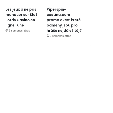
Les jeux à ne pas
Piperspin-
manquer sur Slot
cestina.com
Lords Casino en
promo akce: které
ligne : une
odměny jsou pro
hráče nejdůležitější
2 semanas atrás
2 semanas atrás