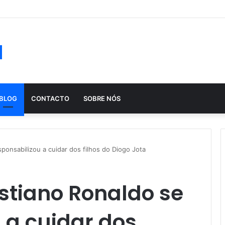
ução histórica das apostas ao longo dos séculos
a
BLOG
CONTACTO
SOBRE NÓS
sponsabilizou a cuidar dos filhos do Diogo Jota
istiano Ronaldo se
 a cuidar dos