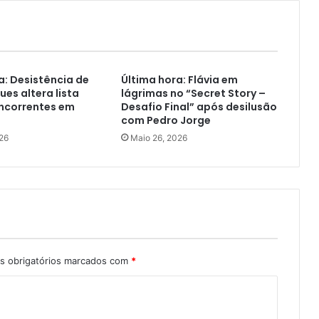
a: Desistência de
Última hora: Flávia em
ues altera lista
lágrimas no “Secret Story –
oncorrentes em
Desafio Final” após desilusão
com Pedro Jorge
26
Maio 26, 2026
 obrigatórios marcados com
*