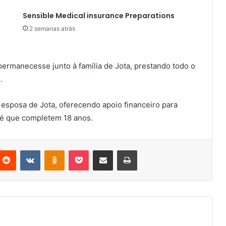
Sensible Medical insurance Preparations
2 semanas atrás
permanecesse junto à família de Jota, prestando todo o
.
sposa de Jota, oferecendo apoio financeiro para
até que completem 18 anos.
nterest
Reddit
VKontakte
Odnoklassniki
Pocket
Partilhar Via Email
Imprimir