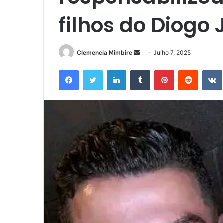
filhos do Diogo 
Send
Clemencia Mimbire
Julho 7, 2025
an
Facebook
Twitter
LinkedIn
Tumblr
Pinterest
Reddit
email