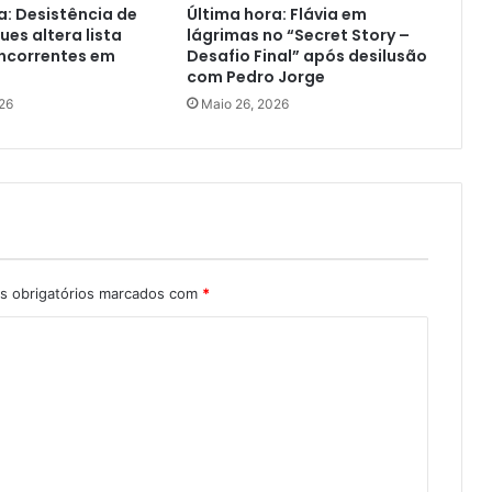
a: Desistência de
Última hora: Flávia em
ues altera lista
lágrimas no “Secret Story –
oncorrentes em
Desafio Final” após desilusão
com Pedro Jorge
26
Maio 26, 2026
 obrigatórios marcados com
*