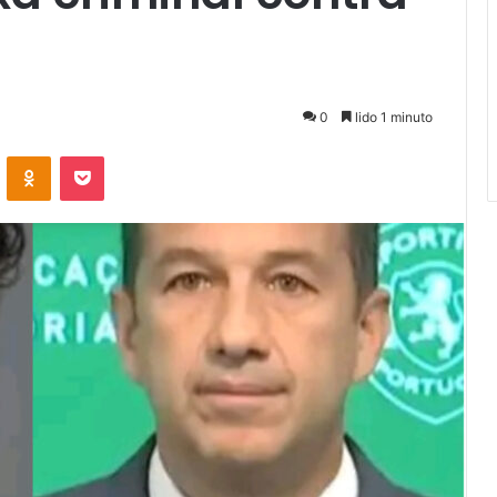
0
lido 1 minuto
VKontakte
Odnoklassniki
Pocket