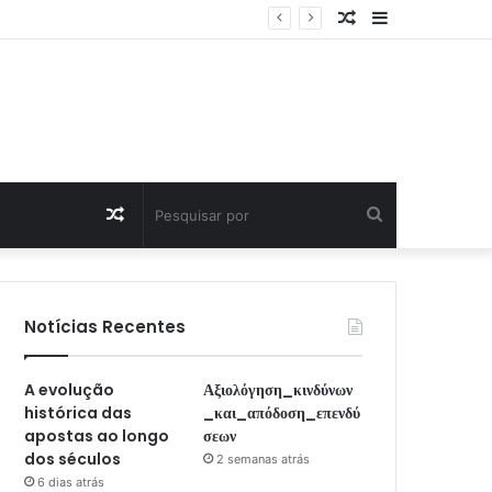
Artigo
Sidebar
Aleatório
Artigo
Pesquisar
Aleatório
por
Notícias Recentes
A evolução
Αξιολόγηση_κινδύνων
histórica das
_και_απόδοση_επενδύ
apostas ao longo
σεων
dos séculos
2 semanas atrás
6 dias atrás