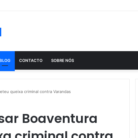
ução histórica das apostas ao longo dos séculos
a
BLOG
CONTACTO
SOBRE NÓS
eteu queixa criminal contra Varandas
ésar Boaventura
a criminal contra