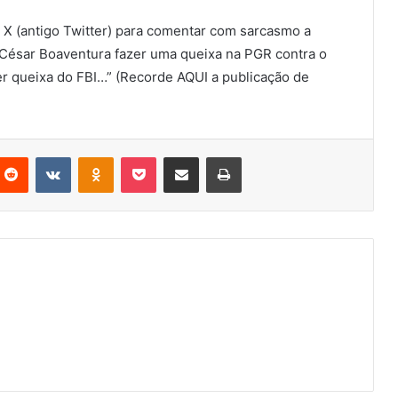
X (antigo Twitter) para comentar com sarcasmo a
 César Boaventura fazer uma queixa na PGR contra o
r queixa do FBI…” (Recorde AQUI a publicação de
nterest
Reddit
VKontakte
Odnoklassniki
Pocket
Partilhar Via Email
Imprimir