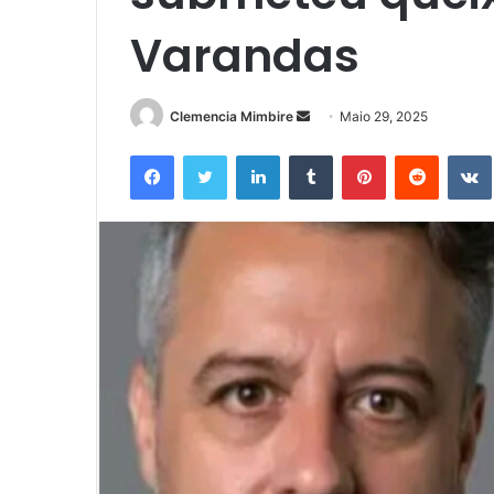
Varandas
Send
Clemencia Mimbire
Maio 29, 2025
an
Facebook
Twitter
LinkedIn
Tumblr
Pinterest
Reddit
email