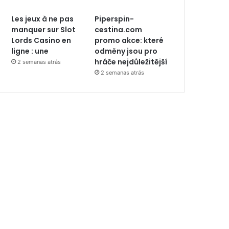
Les jeux à ne pas
Piperspin-
manquer sur Slot
cestina.com
Lords Casino en
promo akce: které
ligne : une
odměny jsou pro
hráče nejdůležitější
2 semanas atrás
2 semanas atrás