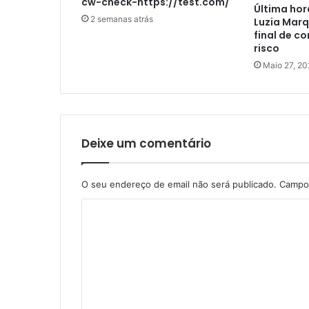
cw-check-https://test.com/
Última hor
2 semanas atrás
Luzia Marq
final de c
risco
Maio 27, 20
Deixe um comentário
O seu endereço de email não será publicado.
Campos
C
o
m
e
n