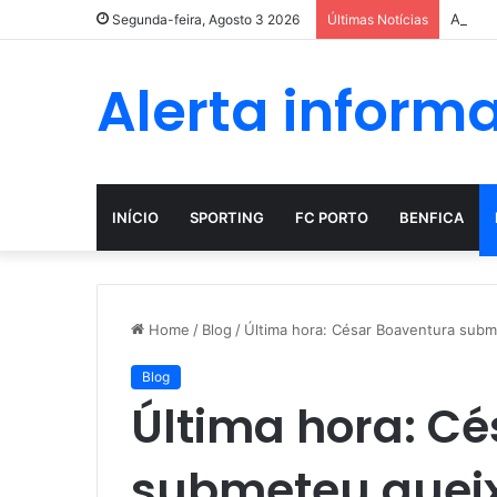
A evol
Segunda-feira, Agosto 3 2026
Últimas Notícias
Alerta inform
INÍCIO
SPORTING
FC PORTO
BENFICA
Home
/
Blog
/
Última hora: César Boaventura subm
Blog
Última hora: C
submeteu queix