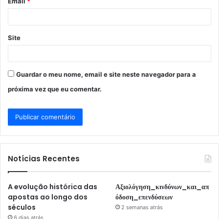
Email
*
*
Site
Guardar o meu nome, email e site neste navegador para a
próxima vez que eu comentar.
Notícias Recentes
A evolução histórica das
Αξιολόγηση_κινδύνων_και_απ
apostas ao longo dos
όδοση_επενδύσεων
séculos
2 semanas atrás
6 dias atrás