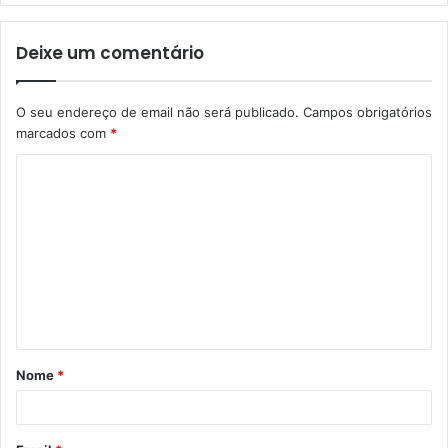
Deixe um comentário
O seu endereço de email não será publicado.
Campos obrigatórios
marcados com
*
C
o
m
e
n
t
á
Nome
*
r
i
o