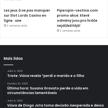
Les jeux à ne pas manquer
Piperspin-cestina.com
sur Slot Lords Casino en
promo akce: které
ligne : une
odměny jsou pro hráče
nejdůležitější
2 semanas atrás
2 semanas atrás
Mais lidas
Julho 5, 2025
Triste: Viúva revela “perdi o marido e o filho
Outubro 22, 2025
Última hora: Susana Gravato perde a vida em
circunstâncias lamentáveis
Julho 6, 2025
Viúva de Diogo Jota toma decisão inesperada e deixa