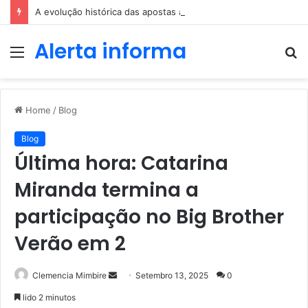
A evolução histórica das apostas ao longo dos séculos
Alerta informa
Menu
P
p
Home
/
Blog
Blog
Última hora: Catarina
Miranda termina a
participação no Big Brother
Verão em 2
Send
Clemencia Mimbire
Setembro 13, 2025
0
an
lido 2 minutos
email