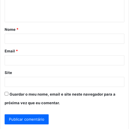
n
t
á
Nome
*
r
i
o
Email
*
*
Site
Guardar o meu nome, email e site neste navegador para a
próxima vez que eu comentar.