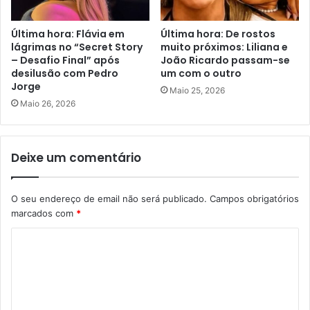
Última hora: Flávia em
Última hora: De rostos
lágrimas no “Secret Story
muito próximos: Liliana e
– Desafio Final” após
João Ricardo passam-se
desilusão com Pedro
um com o outro
Jorge
Maio 25, 2026
Maio 26, 2026
Deixe um comentário
O seu endereço de email não será publicado.
Campos obrigatórios
marcados com
*
C
o
m
e