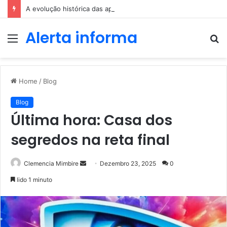
A evolução histórica das apostas ao longo dos séculos
Alerta informa
Menu
P
p
Home
/
Blog
Blog
Última hora: Casa dos
segredos na reta final
Send
Clemencia Mimbire
Dezembro 23, 2025
0
an
lido 1 minuto
email