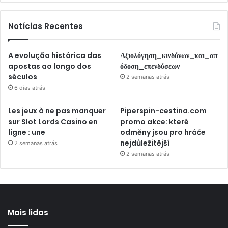
Notícias Recentes
A evolução histórica das
Αξιολόγηση_κινδύνων_και_απ
apostas ao longo dos
όδοση_επενδύσεων
séculos
2 semanas atrás
6 dias atrás
Les jeux à ne pas manquer
Piperspin-cestina.com
sur Slot Lords Casino en
promo akce: které
ligne : une
odměny jsou pro hráče
nejdůležitější
2 semanas atrás
2 semanas atrás
Mais lidas