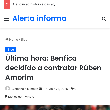
A evolução histórica das apostas ao longo dos séculos
Alerta informa
Menu
P
p
Home
/
Blog
Blog
Última hora: Benfica
decidido a contratar Rúben
Amorim
Send
Clemencia Mimbire
Maio 27, 2025
0
an
Menos de 1 Minuto
email