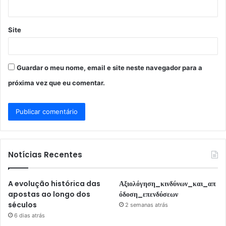
*
Site
Guardar o meu nome, email e site neste navegador para a
próxima vez que eu comentar.
Notícias Recentes
A evolução histórica das
Αξιολόγηση_κινδύνων_και_απ
apostas ao longo dos
όδοση_επενδύσεων
séculos
2 semanas atrás
6 dias atrás