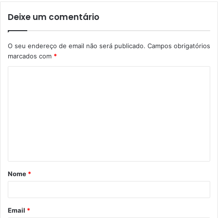
Deixe um comentário
O seu endereço de email não será publicado.
Campos obrigatórios
marcados com
*
C
o
m
e
n
t
á
Nome
*
r
i
o
Email
*