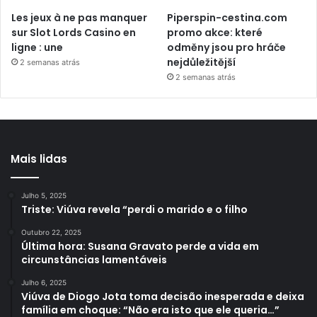
Les jeux à ne pas manquer
Piperspin-cestina.com
sur Slot Lords Casino en
promo akce: které
ligne : une
odměny jsou pro hráče
nejdůležitější
2 semanas atrás
2 semanas atrás
Mais lidas
Julho 5, 2025
Triste: Viúva revela “perdi o marido e o filho
Outubro 22, 2025
Última hora: Susana Gravato perde a vida em
circunstâncias lamentáveis
Julho 6, 2025
Viúva de Diogo Jota toma decisão inesperada e deixa
família em choque: “Não era isto que ele queria…”