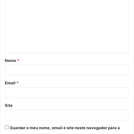
o
m
e
n
t
á
Nome
*
r
i
o
Email
*
*
Site
Guardar o meu nome, email e site neste navegador para a