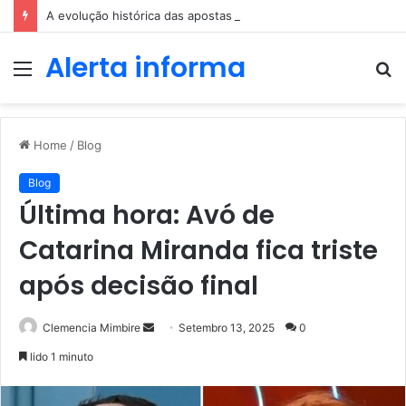
A evolução histórica das apostas ao longo dos séculos
Alerta informa
Menu
P
p
Home
/
Blog
Blog
Última hora: Avó de
Catarina Miranda fica triste
após decisão final
Send
Clemencia Mimbire
Setembro 13, 2025
0
an
lido 1 minuto
email