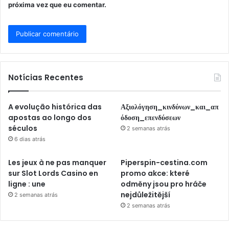
próxima vez que eu comentar.
Notícias Recentes
A evolução histórica das
Αξιολόγηση_κινδύνων_και_απ
apostas ao longo dos
όδοση_επενδύσεων
séculos
2 semanas atrás
6 dias atrás
Les jeux à ne pas manquer
Piperspin-cestina.com
sur Slot Lords Casino en
promo akce: které
ligne : une
odměny jsou pro hráče
nejdůležitější
2 semanas atrás
2 semanas atrás