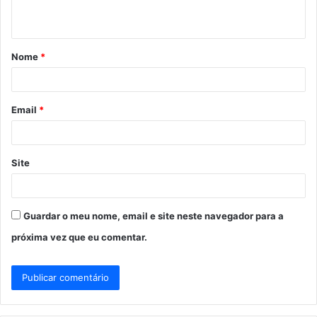
t
á
Nome
*
r
i
o
Email
*
*
Site
Guardar o meu nome, email e site neste navegador para a
próxima vez que eu comentar.