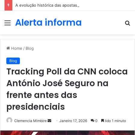
A evolução histórica das apostas ao longo dos séculos
Alerta informa
Menu
P
p
Home
/
Blog
Blog
Tracking Poll da CNN coloca
António José Seguro na
frente antes das
presidenciais
Send
Clemencia Mimbire
Janeiro 17, 2026
0
lido 1 minuto
an
email