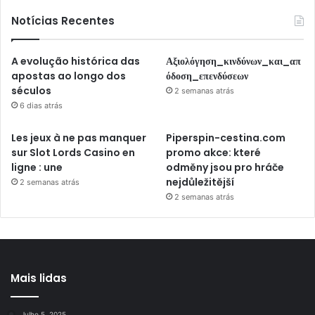
Notícias Recentes
A evolução histórica das
Αξιολόγηση_κινδύνων_και_απ
apostas ao longo dos
όδοση_επενδύσεων
séculos
2 semanas atrás
6 dias atrás
Les jeux à ne pas manquer
Piperspin-cestina.com
sur Slot Lords Casino en
promo akce: které
ligne : une
odměny jsou pro hráče
nejdůležitější
2 semanas atrás
2 semanas atrás
Mais lidas
Julho 5, 2025