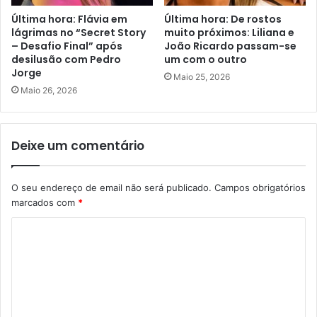
Última hora: Flávia em
Última hora: De rostos
lágrimas no “Secret Story
muito próximos: Liliana e
– Desafio Final” após
João Ricardo passam-se
desilusão com Pedro
um com o outro
Jorge
Maio 25, 2026
Maio 26, 2026
Deixe um comentário
O seu endereço de email não será publicado.
Campos obrigatórios
marcados com
*
C
o
m
e
n