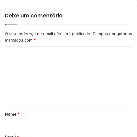
Deixe um comentário
O seu endereço de email não será publicado.
Campos obrigatórios
marcados com
*
C
o
m
e
n
t
á
Nome
*
r
i
o
Email
*