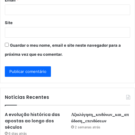
*
Site
Guardar o meu nome, email e site neste navegador para a
próxima vez que eu comentar.
Notícias Recentes
A evolução histórica das
Αξιολόγηση_κινδύνων_και_απ
apostas ao longo dos
όδοση_επενδύσεων
séculos
2 semanas atrás
6 dias atrás