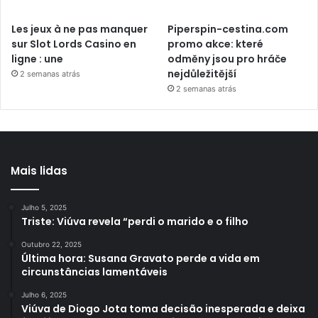
Les jeux à ne pas manquer
Piperspin-cestina.com
sur Slot Lords Casino en
promo akce: které
ligne : une
odměny jsou pro hráče
nejdůležitější
2 semanas atrás
2 semanas atrás
Mais lidas
Julho 5, 2025
Triste: Viúva revela “perdi o marido e o filho
Outubro 22, 2025
Última hora: Susana Gravato perde a vida em
circunstâncias lamentáveis
Julho 6, 2025
Viúva de Diogo Jota toma decisão inesperada e deixa