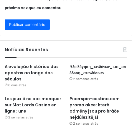
próxima vez que eu comentar.
Notícias Recentes
A evolução histórica das
Αξιολόγηση_κινδύνων_και_απ
apostas ao longo dos
όδοση_επενδύσεων
séculos
2 semanas atrás
6 dias atrás
Les jeux à ne pas manquer
Piperspin-cestina.com
sur Slot Lords Casino en
promo akce: které
ligne : une
odměny jsou pro hráče
nejdůležitější
2 semanas atrás
2 semanas atrás