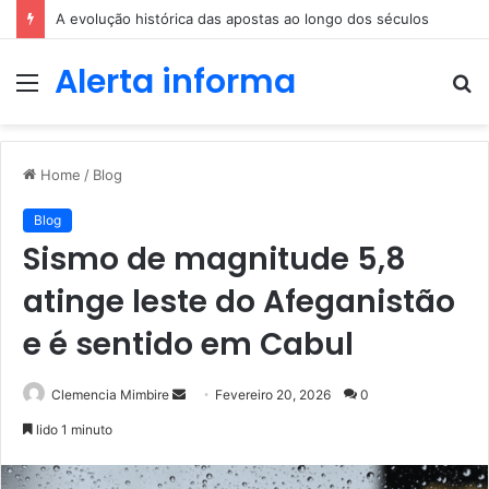
A evolução histórica das apostas ao longo dos séculos
Alerta informa
Menu
P
p
Home
/
Blog
Blog
Sismo de magnitude 5,8
atinge leste do Afeganistão
e é sentido em Cabul
Send
Clemencia Mimbire
Fevereiro 20, 2026
0
an
lido 1 minuto
email