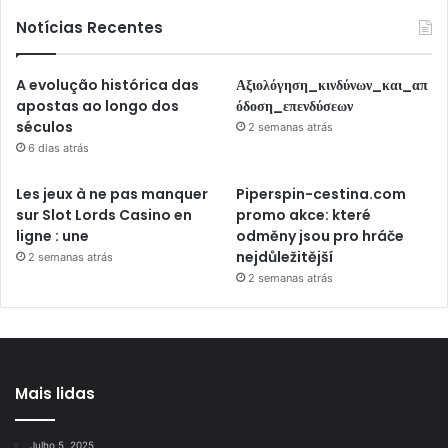
Notícias Recentes
A evolução histórica das
Αξιολόγηση_κινδύνων_και_απ
apostas ao longo dos
όδοση_επενδύσεων
séculos
2 semanas atrás
6 dias atrás
Les jeux à ne pas manquer
Piperspin-cestina.com
sur Slot Lords Casino en
promo akce: které
ligne : une
odměny jsou pro hráče
nejdůležitější
2 semanas atrás
2 semanas atrás
Mais lidas
Julho 5, 2025