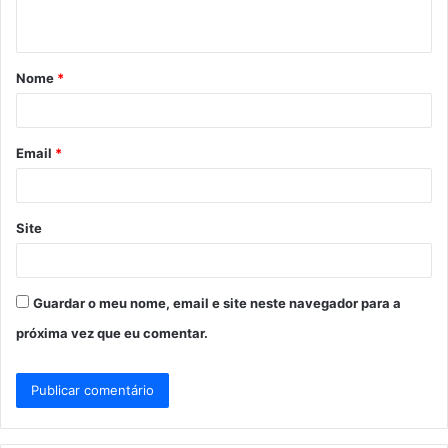
t
á
Nome
*
r
i
o
Email
*
*
Site
Guardar o meu nome, email e site neste navegador para a
próxima vez que eu comentar.