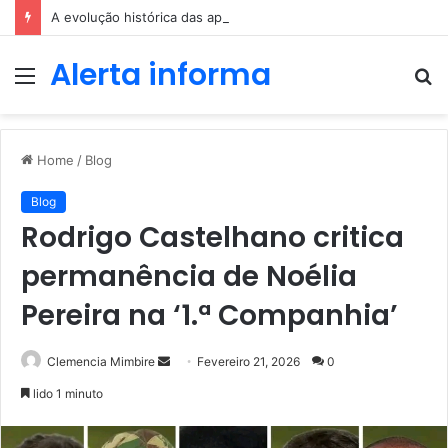
A evolução histórica das apostas ao longo dos séculos
Alerta informa
Menu
P
p
Home
/
Blog
Blog
Rodrigo Castelhano critica
permanência de Noélia
Pereira na ‘1.ª Companhia’
Send
Clemencia Mimbire
Fevereiro 21, 2026
0
an
lido 1 minuto
email