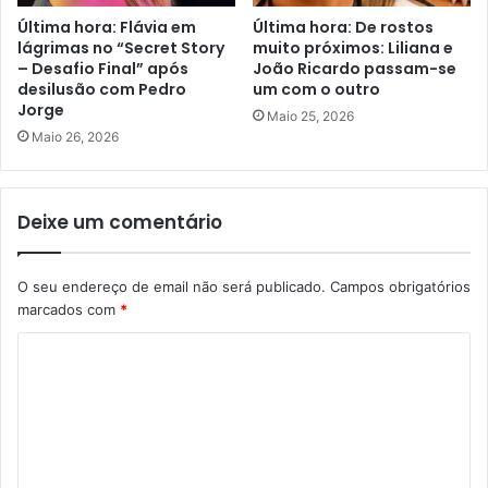
Última hora: Flávia em
Última hora: De rostos
lágrimas no “Secret Story
muito próximos: Liliana e
– Desafio Final” após
João Ricardo passam-se
desilusão com Pedro
um com o outro
Jorge
Maio 25, 2026
Maio 26, 2026
Deixe um comentário
O seu endereço de email não será publicado.
Campos obrigatórios
marcados com
*
C
o
m
e
n