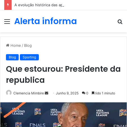
A evolução histórica das apostas ao longo dos séculos
Alerta informa
Menu
P
p
Home
/
Blog
Blog
Sporting
Que estourou: Presidente da
republica
Send
Clemencia Mimbire
Junho 9, 2025
0
lido 1 minuto
an
email