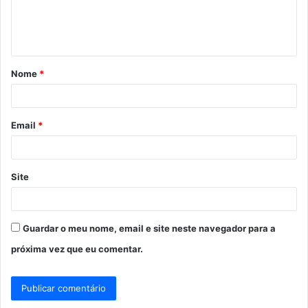
n
t
á
Nome
*
r
i
o
Email
*
*
Site
Guardar o meu nome, email e site neste navegador para a
próxima vez que eu comentar.