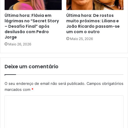
Última hora: Flávia em
Última hora: De rostos
lágrimas no “Secret Story
muito próximos: Liliana e
– Desafio Final” após
João Ricardo passam-se
desilusão com Pedro
um com o outro
Jorge
Maio 25, 2026
Maio 26, 2026
Deixe um comentário
O seu endereço de email não será publicado.
Campos obrigatórios
marcados com
*
C
o
m
e