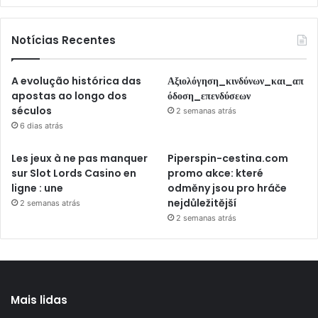
Notícias Recentes
A evolução histórica das
Αξιολόγηση_κινδύνων_και_απ
apostas ao longo dos
όδοση_επενδύσεων
séculos
2 semanas atrás
6 dias atrás
Les jeux à ne pas manquer
Piperspin-cestina.com
sur Slot Lords Casino en
promo akce: které
ligne : une
odměny jsou pro hráče
nejdůležitější
2 semanas atrás
2 semanas atrás
Mais lidas