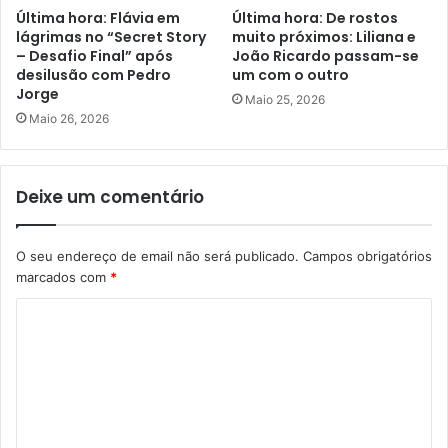
Última hora: Flávia em
Última hora: De rostos
lágrimas no “Secret Story
muito próximos: Liliana e
– Desafio Final” após
João Ricardo passam-se
desilusão com Pedro
um com o outro
Jorge
Maio 25, 2026
Maio 26, 2026
Deixe um comentário
O seu endereço de email não será publicado.
Campos obrigatórios
marcados com
*
C
o
m
e
n