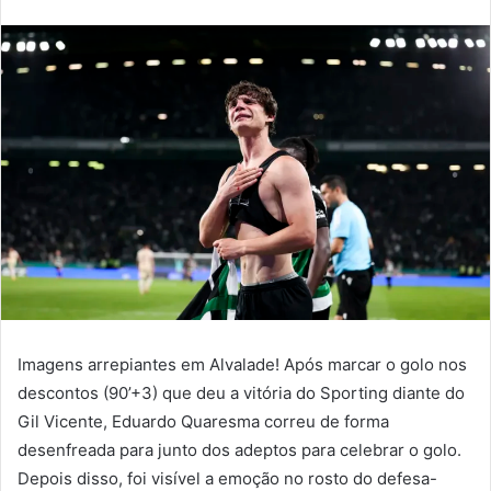
email
Imagens arrepiantes em Alvalade! Após marcar o golo nos
descontos (90’+3) que deu a vitória do Sporting diante do
Gil Vicente, Eduardo Quaresma correu de forma
desenfreada para junto dos adeptos para celebrar o golo.
Depois disso, foi visível a emoção no rosto do defesa-