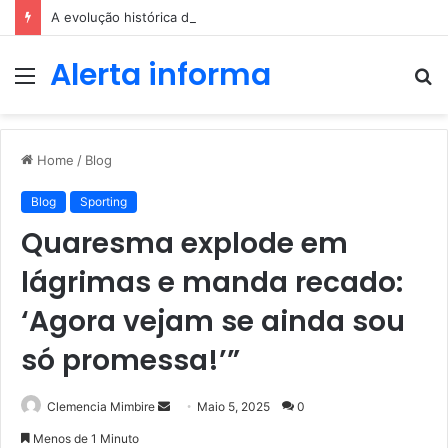
A evolução histórica das apostas ao longo dos séculos
Alerta informa
Menu
P
p
Home
/
Blog
Blog
Sporting
Quaresma explode em
lágrimas e manda recado:
‘Agora vejam se ainda sou
só promessa!’”
Send
Clemencia Mimbire
Maio 5, 2025
0
an
Menos de 1 Minuto