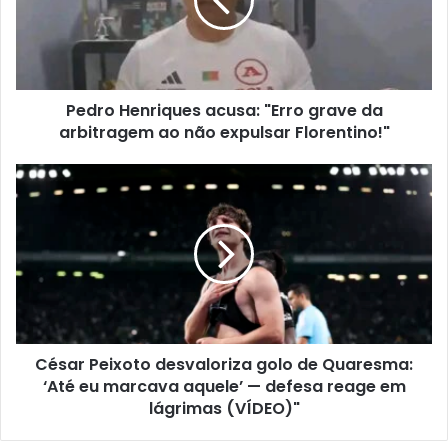
Pedro Henriques acusa: "Erro grave da
arbitragem ao não expulsar Florentino!"
César Peixoto desvaloriza golo de Quaresma:
‘Até eu marcava aquele’ — defesa reage em
lágrimas (VÍDEO)"