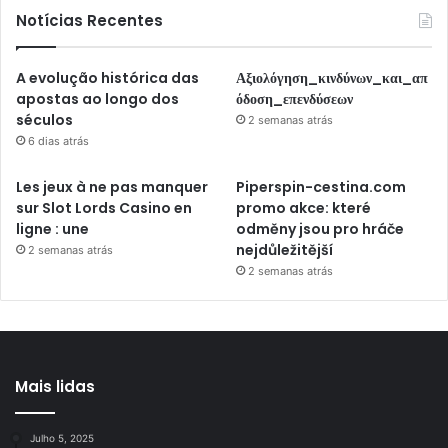
Notícias Recentes
A evolução histórica das
Αξιολόγηση_κινδύνων_και_απ
apostas ao longo dos
όδοση_επενδύσεων
séculos
2 semanas atrás
6 dias atrás
Les jeux à ne pas manquer
Piperspin-cestina.com
sur Slot Lords Casino en
promo akce: které
ligne : une
odměny jsou pro hráče
nejdůležitější
2 semanas atrás
2 semanas atrás
Mais lidas
Julho 5, 2025