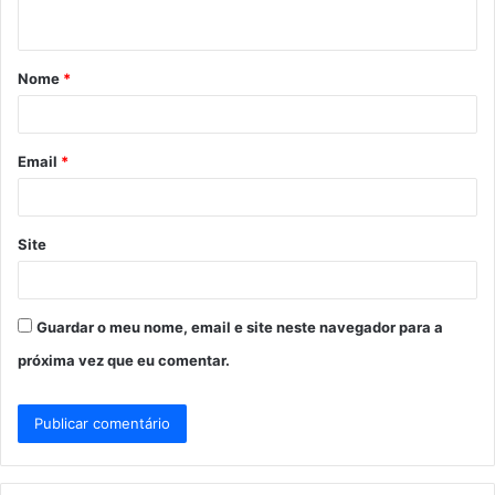
t
á
Nome
*
r
i
o
Email
*
*
Site
Guardar o meu nome, email e site neste navegador para a
próxima vez que eu comentar.