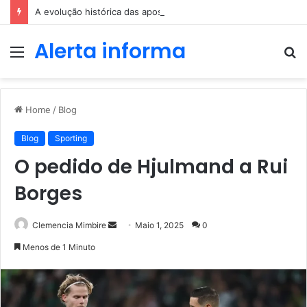
A evolução histórica das apostas ao longo dos séculos
Alerta informa
Menu
P
p
Home
/
Blog
Blog
Sporting
O pedido de Hjulmand a Rui
Borges
Send
Clemencia Mimbire
Maio 1, 2025
0
an
Menos de 1 Minuto
email