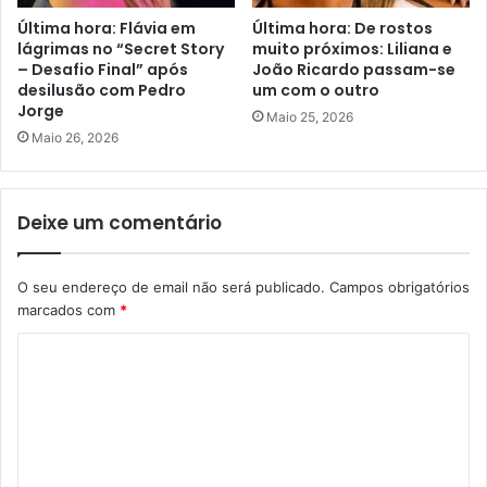
Última hora: Flávia em
Última hora: De rostos
lágrimas no “Secret Story
muito próximos: Liliana e
– Desafio Final” após
João Ricardo passam-se
desilusão com Pedro
um com o outro
Jorge
Maio 25, 2026
Maio 26, 2026
Deixe um comentário
O seu endereço de email não será publicado.
Campos obrigatórios
marcados com
*
C
o
m
e
n