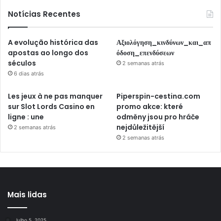
Notícias Recentes
A evolução histórica das
Αξιολόγηση_κινδύνων_και_απ
apostas ao longo dos
όδοση_επενδύσεων
séculos
2 semanas atrás
6 dias atrás
Les jeux à ne pas manquer
Piperspin-cestina.com
sur Slot Lords Casino en
promo akce: které
ligne : une
odměny jsou pro hráče
nejdůležitější
2 semanas atrás
2 semanas atrás
Mais lidas
Julho 5, 2025