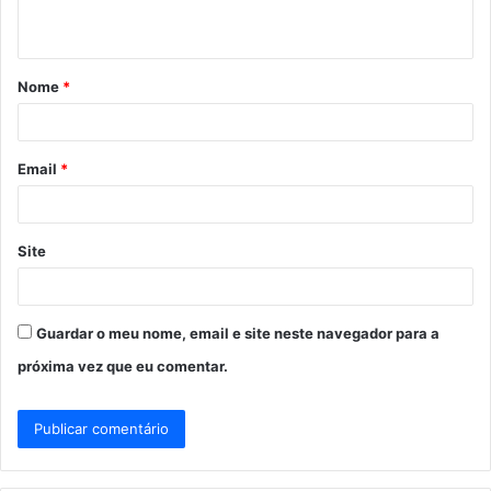
t
á
Nome
*
r
i
o
Email
*
*
Site
Guardar o meu nome, email e site neste navegador para a
próxima vez que eu comentar.