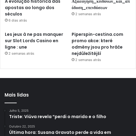
A evolução histórica das
Αξιολόγηση_κινδύνων_και_απ
apostas ao longo dos
όδοση_επενδύσεων
séculos
2 semanas atrás
6 dias atrás
Les jeux à ne pas manquer
Piperspin-cestina.com
sur Slot Lords Casino en
promo akce: které
ligne : une
odměny jsou pro hráče
nejdůležitější
2 semanas atrás
2 semanas atrás
Mais lidas
Julho 5, 2025
Triste: Viúva revela “perdi o marido e o filho
Outubro 22, 2025
Última hora: Susana Gravato perde a vida em