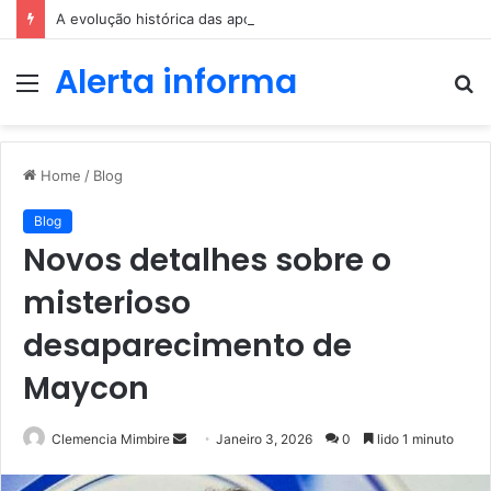
A evolução histórica das apostas ao longo dos séculos
Alerta informa
Menu
P
p
Home
/
Blog
Blog
Novos detalhes sobre o
misterioso
desaparecimento de
Maycon
Send
Clemencia Mimbire
Janeiro 3, 2026
0
lido 1 minuto
an
email