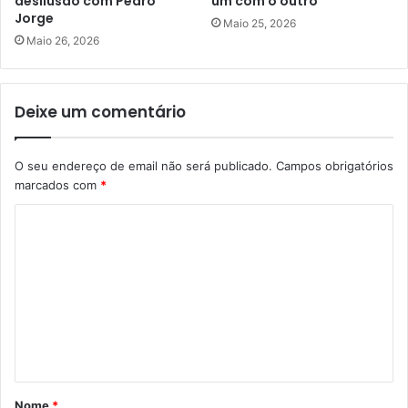
desilusão com Pedro
um com o outro
Jorge
Maio 25, 2026
Maio 26, 2026
Deixe um comentário
O seu endereço de email não será publicado.
Campos obrigatórios
marcados com
*
C
o
m
e
n
t
á
Nome
*