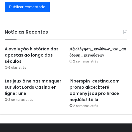
Notícias Recentes
A evolução histórica das
Αξιολόγηση_κινδύνων_και_απ
apostas ao longo dos
όδοση_επενδύσεων
séculos
2 semanas atrás
6 dias atrás
Les jeux à ne pas manquer
Piperspin-cestina.com
sur Slot Lords Casino en
promo akce: které
ligne : une
odměny jsou pro hráče
nejdůležitější
2 semanas atrás
2 semanas atrás