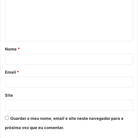
m
e
n
t
á
Nome
*
r
i
o
Email
*
*
Site
Guardar o meu nome, email e site neste navegador para a
próxima vez que eu comentar.