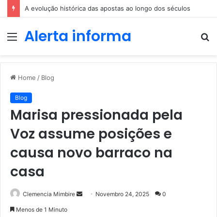
A evolução histórica das apostas ao longo dos séculos
Alerta informa
Menu
P
p
Home
/
Blog
Blog
Marisa pressionada pela
Voz assume posições e
causa novo barraco na
casa
Send
Clemencia Mimbire
Novembro 24, 2025
0
an
Menos de 1 Minuto
email